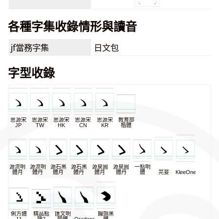
各種字集收錄情形與讀音
jf當務字集
日文包
字型收錄
思源宋
思源宋
思源宋
思源宋
思源宋
教育部
JP
TW
HK
CN
KR
楷體
源流明
源流明
源石黑
源石黑
源泉圓
源泉圓
一點明
體月
體丹
體月
體丹
體月
體丹
體
芫荽
KleeOne
俐方體
精品點
匯文明
饅頭黑