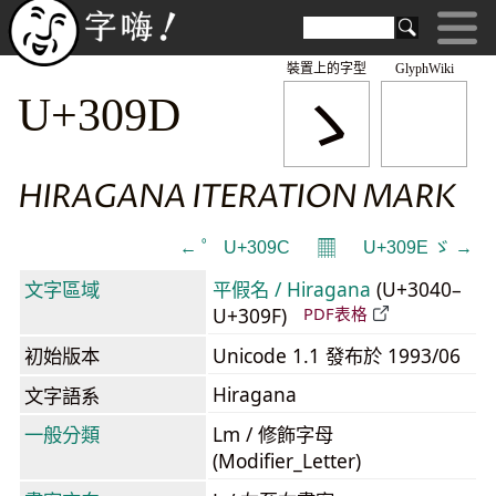
裝置上的字型
GlyphWiki
ゝ
U+309D
HIRAGANA ITERATION MARK
𝄜
← ゜ U+309C
U+309E ゞ →
文字區域
平假名 / Hiragana
(U+3040–
U+309F)
PDF表格
初始版本
Unicode 1.1 發布於 1993/06
Hiragana
文字語系
一般分類
Lm / 修飾字母
(Modifier_Letter)