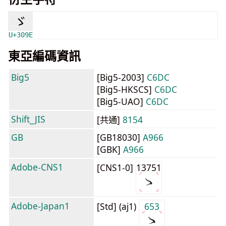
ゞ
U+309E
東亞編碼資訊
Big5
[Big5-2003]
C6DC
[Big5-HKSCS]
C6DC
[Big5-UAO]
C6DC
Shift_JIS
[共通]
8154
GB
[GB18030]
A966
[GBK]
A966
Adobe-CNS1
[CNS1-0]
13751
Adobe-Japan1
[Std] (aj1)
653