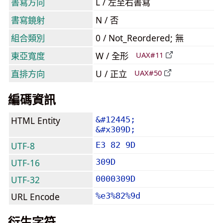
書寫方向
L / 左至右書寫
書寫鏡射
N / 否
組合類別
0 / Not_Reordered; 無
東亞寬度
W / 全形
UAX#11
直排方向
U / 正立
UAX#50
編碼資訊
HTML Entity
&#12445;
&#x309D;
UTF-8
E3 82 9D
UTF-16
309D
UTF-32
0000309D
URL Encode
%e3%82%9d
衍生字符