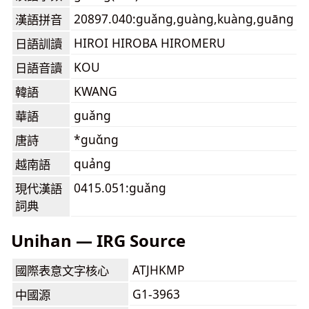
20897.040:guǎng,guàng,kuàng,guāng
漢語拼音
HIROI HIROBA HIROMERU
日語訓讀
KOU
日語音讀
KWANG
韓語
guǎng
華語
*guɑ̌ng
唐詩
quảng
越南語
0415.051:guǎng
現代漢語
詞典
Unihan — IRG Source
ATJHKMP
國際表意文字核心
G1-3963
中國源