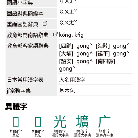
ㄍㄨㄤˇ
國語小字典
ㄍㄨㄤˇ
國語辭典簡編本
ㄍㄨㄤˇ
重編國語辭典
kóng, kńg
教育部閩南語
辭典
教育部客家語
辭典
[四縣] gongˋ [海陸] gongˊ
[大埔] gong^ [饒平] gongˋ
[詔安] gong^ [南四縣]
gongˋ
日本常用漢字表
人名用漢字
jf當務字集
基本包
異體字
𭙯
𰙞
光
壙
广
相關字
相關字
通假字
通假字
簡化字
其它
其它
漢語大字典
漢語大字典
漢字資料庫