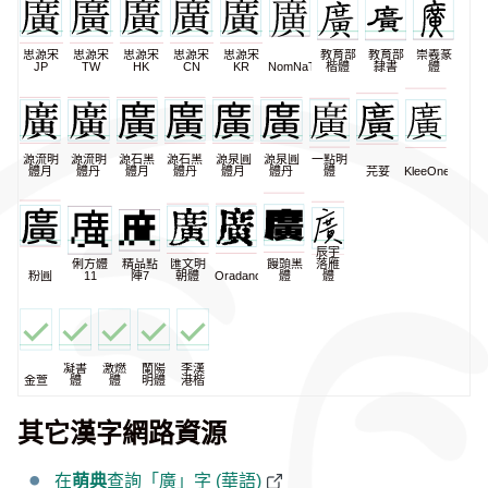
思源宋
思源宋
思源宋
思源宋
思源宋
教育部
教育部
崇羲篆
JP
TW
HK
CN
KR
NomNaTong
楷體
隸書
體
源流明
源流明
源石黑
源石黑
源泉圓
源泉圓
一點明
體月
體丹
體月
體丹
體月
體丹
體
芫荽
KleeOne
辰宇
俐方體
精品點
匯文明
饅頭黑
落雁
粉圓
11
陣7
朝體
Oradano
體
體
凝書
激燃
蘭陽
李漢
金萱
體
體
明體
港楷
其它漢字網路資源
在
萌典
查詢「廣」字 (華語)