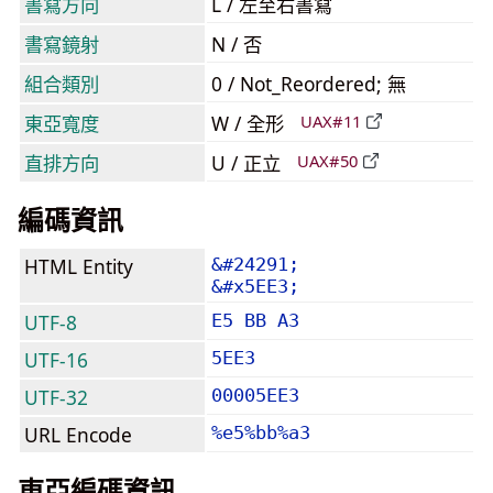
書寫方向
L / 左至右書寫
書寫鏡射
N / 否
組合類別
0 / Not_Reordered; 無
東亞寬度
W / 全形
UAX#11
直排方向
U / 正立
UAX#50
編碼資訊
HTML Entity
&#24291;
&#x5EE3;
UTF-8
E5 BB A3
UTF-16
5EE3
UTF-32
00005EE3
URL Encode
%e5%bb%a3
東亞編碼資訊