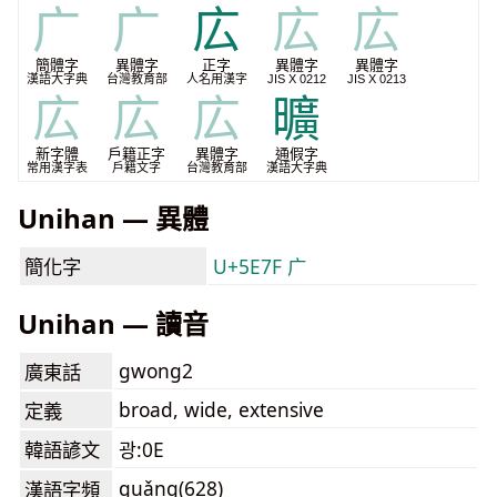
广
广
広
広
広
簡體字
異體字
正字
異體字
異體字
漢語大字典
台灣教育部
人名用漢字
JIS X 0212
JIS X 0213
広
広
広
曠
新字體
戶籍正字
異體字
通假字
常用漢字表
戶籍文字
台灣教育部
漢語大字典
Unihan — 異體
簡化字
U+5E7F 广
Unihan — 讀音
gwong2
廣東話
broad, wide, extensive
定義
韓語諺文
광:0E
guǎng(628)
漢語字頻