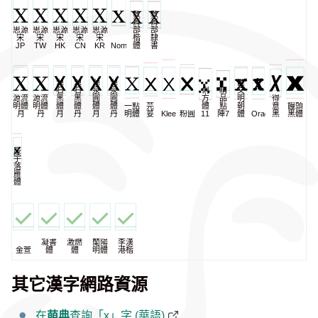
教
教
育
育
思源
思源
思源
思源
思源
部
部
宋
宋
宋
宋
宋
楷
隸
JP
TW
HK
CN
KR
NomNaTong
體
書
源
源
源
源
匯
石
石
泉
泉
俐
精
文
源流
源流
黑
黑
圓
圓
方
品
明
得
明體
明體
體
體
體
體
一點
芫
體
點
朝
意
饅頭
月
丹
月
丹
月
丹
明體
荽
KleeOne
粉圓
11
陣7
體
Oradano
黑
黑體
辰
宇
落
雁
體
凝書
激燃
蘭陽
李漢
金萱
體
體
明體
港楷
其它漢字網路資源
在
萌典
查詢「x」字 (華語)