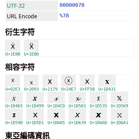
UTF-32
00000078
URL Encode
%78
衍生字符
ẋ
ẍ
U+1E8B
U+1E8D
相容字符
ˣ
ₓ
ⅹ
ⓧ
ｘ
𝐱
U+02E3
U+2093
U+2179
U+24E7
U+FF58
U+1D431
𝑥
𝒙
𝓍
𝔁
𝔵
𝕩
U+1D465
U+1D499
U+1D4CD
U+1D501
U+1D535
U+1D569
𝖝
𝗑
𝘅
𝘹
𝙭
𝚡
U+1D59D
U+1D5D1
U+1D605
U+1D639
U+1D66D
U+1D6A1
東亞編碼資訊