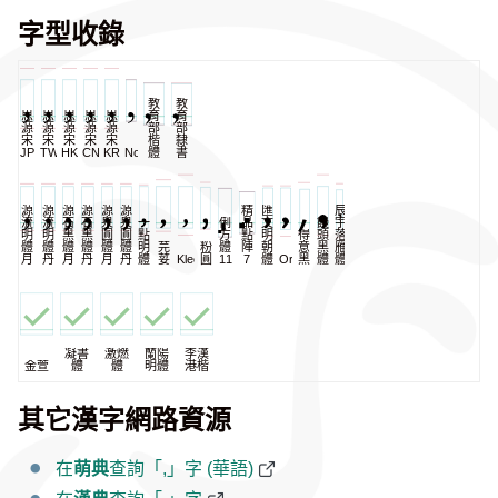
字型收錄
教
教
思
思
思
思
思
育
育
源
源
源
源
源
部
部
宋
宋
宋
宋
宋
楷
隸
JP
TW
HK
CN
KR
NomNaTong
體
書
源
源
源
源
源
源
精
匯
辰
流
流
石
石
泉
泉
一
俐
品
文
饅
宇
明
明
黑
黑
圓
圓
點
方
點
明
得
頭
落
體
體
體
體
體
體
明
芫
粉
體
陣
朝
意
黑
雁
月
丹
月
丹
月
丹
體
荽
KleeOne
圓
11
7
體
Oradano
黑
體
體
凝書
激燃
蘭陽
李漢
金萱
體
體
明體
港楷
其它漢字網路資源
在
萌典
查詢「,」字 (華語)