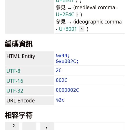
U+2E41
)
⹁
參見 → (medieval comma -
U+2E4C
)
⹌
參見 → (ideographic comma
-
U+3001
)
、
編碼資訊
HTML Entity
&#44;
&#x002C;
UTF-8
2C
UTF-16
002C
UTF-32
0000002C
URL Encode
%2c
相容字符
︐
﹐
，