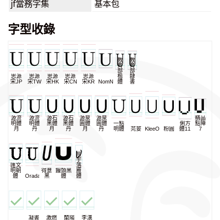
jf當務字集
基本包
字型收錄
教
教
育
育
部
部
思源
思源
思源
思源
思源
楷
隸
宋JP
宋TW
宋HK
宋CN
宋KR
NomNaTong
體
書
源流
源流
源石
源石
源泉
源泉
精品
明體
明體
黑體
黑體
圓體
圓體
一點
俐方
點陣
月
丹
月
丹
月
丹
明體
芫荽
KleeOne
粉圓
體11
7
辰
宇
匯文
落
明朝
得意
饅頭黑
雁
體
Oradano
黑
體
體
凝書
激燃
蘭陽
李漢