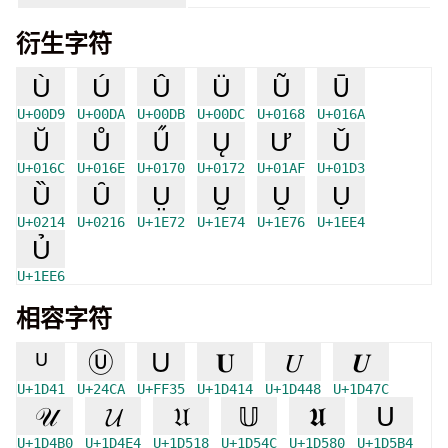
衍生字符
Ù
Ú
Û
Ü
Ũ
Ū
U+00D9
U+00DA
U+00DB
U+00DC
U+0168
U+016A
Ŭ
Ů
Ű
Ų
Ư
Ǔ
U+016C
U+016E
U+0170
U+0172
U+01AF
U+01D3
Ȕ
Ȗ
Ṳ
Ṵ
Ṷ
Ụ
U+0214
U+0216
U+1E72
U+1E74
U+1E76
U+1EE4
Ủ
U+1EE6
相容字符
ᵁ
Ⓤ
Ｕ
𝐔
𝑈
𝑼
U+1D41
U+24CA
U+FF35
U+1D414
U+1D448
U+1D47C
𝒰
𝓤
𝔘
𝕌
𝖀
𝖴
U+1D4B0
U+1D4E4
U+1D518
U+1D54C
U+1D580
U+1D5B4