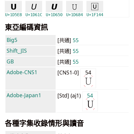
𝗨
𝘜
𝙐
𝚄
🅄
U+1D5E8
U+1D61C
U+1D650
U+1D684
U+1F144
東亞編碼資訊
Big5
[共通]
55
Shift_JIS
[共通]
55
GB
[共通]
55
Adobe-CNS1
[CNS1-0]
54
Adobe-Japan1
[Std] (aj1)
54
各種字集收錄情形與讀音