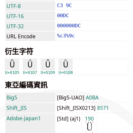
UTF-8
C3 9C
UTF-16
00DC
UTF-32
000000DC
URL Encode
%c3%9c
衍生字符
Ǖ
Ǘ
Ǚ
Ǜ
U+01D5
U+01D7
U+01D9
U+01DB
東亞編碼資訊
Big5
[Big5-UAO]
A0BA
Shift_JIS
[Shift_JISX0213]
8571
Adobe-Japan1
[Std] (aj1)
190