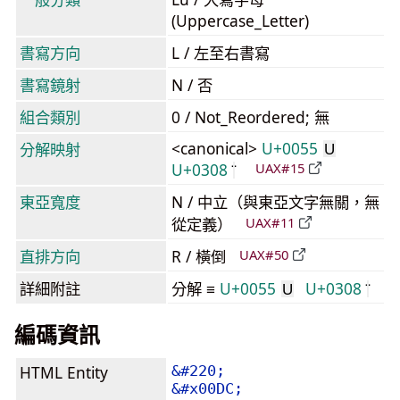
(Uppercase_Letter)
書寫方向
L / 左至右書寫
書寫鏡射
N / 否
組合類別
0 / Not_Reordered; 無
<canonical>
U+0055
分解映射
U
U+0308
UAX#15
東亞寬度
N / 中立（與東亞文字無關，無
從定義）
UAX#11
直排方向
R / 橫倒
UAX#50
詳細附註
分解 ≡
U+0055
U+0308
U
編碼資訊
HTML Entity
&#220;
&#x00DC;