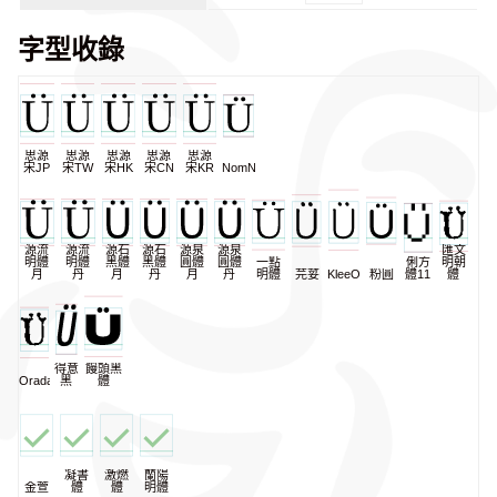
字型收錄
思源
思源
思源
思源
思源
宋JP
宋TW
宋HK
宋CN
宋KR
NomNaTong
源流
源流
源石
源石
源泉
源泉
匯文
明體
明體
黑體
黑體
圓體
圓體
一點
俐方
明朝
月
丹
月
丹
月
丹
明體
芫荽
KleeOne
粉圓
體11
體
得意
饅頭黑
Oradano
黑
體
凝書
激燃
蘭陽
金萱
體
體
明體