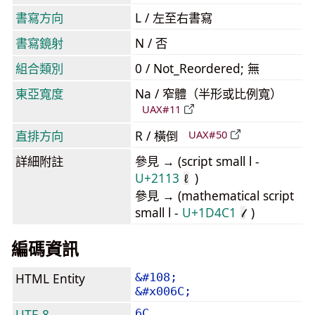
書寫方向
L / 左至右書寫
書寫鏡射
N / 否
組合類別
0 / Not_Reordered; 無
東亞寬度
Na / 窄體（半形或比例寬）
UAX#11
直排方向
R / 橫倒
UAX#50
詳細附註
參見 → (script small l -
U+2113
)
ℓ
參見 → (mathematical script
small l -
U+1D4C1
)
𝓁
編碼資訊
HTML Entity
&#108;
&#x006C;
UTF-8
6C