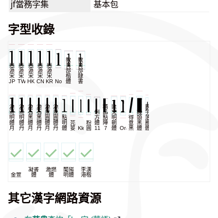
jf當務字集
基本包
字型收錄
教
教
思
思
思
思
思
育
育
源
源
源
源
源
部
部
宋
宋
宋
宋
宋
楷
隸
JP
TW
HK
CN
KR
NomNaTong
體
書
源
源
源
源
源
源
精
匯
辰
流
流
石
石
泉
泉
一
俐
品
文
饅
宇
明
明
黑
黑
圓
圓
點
方
點
明
得
頭
落
體
體
體
體
體
體
明
芫
粉
體
陣
朝
意
黑
雁
月
丹
月
丹
月
丹
體
荽
KleeOne
圓
11
7
體
Oradano
黑
體
體
凝書
激燃
蘭陽
李漢
金萱
體
體
明體
港楷
其它漢字網路資源