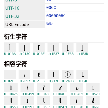
UTF-16
006C
UTF-32
0000006C
URL Encode
%6c
衍生字符
ĺ
ļ
ľ
ḷ
ḻ
ḽ
U+013A
U+013C
U+013E
U+1E37
U+1E3B
U+1E3D
相容字符
ˡ
ₗ
ℓ
ⅼ
ⓛ
ｌ
U+02E1
U+2097
U+2113
U+217C
U+24DB
U+FF4C
𝐥
𝑙
𝒍
𝓁
𝓵
𝔩
U+1D425
U+1D459
U+1D48D
U+1D4C1
U+1D4F5
U+1D529
𝕝
𝖑
𝗅
𝗹
𝘭
𝙡
U+1D55D
U+1D591
U+1D5C5
U+1D5F9
U+1D62D
U+1D661