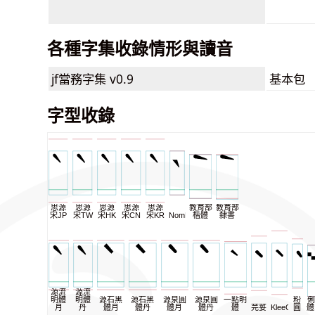
各種字集收錄情形與讀音
jf當務字集
v0.9
基本包
字型收錄
思源
思源
思源
思源
思源
教育部
教育部
宋JP
宋TW
宋HK
宋CN
宋KR
NomNaTong
楷體
隸書
源流
源流
明體
明體
源石黑
源石黑
源泉圓
源泉圓
一點明
粉
俐
月
丹
體月
體丹
體月
體丹
體
芫荽
KleeOne
圓
體