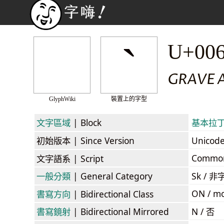
`
U+00
GRAVE 
GlyphWiki
裝置上的字型
文字區域
| Block
基本拉丁字母
初始版本
| Since Version
Unicod
Commo
文字語系
| Script
一般分類
| General Category
Sk / 非
ON / mo
書寫方向
| Bidirectional Class
書寫鏡射
| Bidirectional Mirrored
N / 否