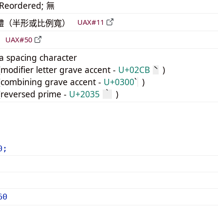
_Reordered; 無
 窄體（半形或比例寬）
UAX#11
倒
UAX#50
s a spacing character
odifier letter grave accent -
U+02CB
)
ˋ
ombining grave accent -
U+0300
)
reversed prime -
U+2035
)
‵
0;
60