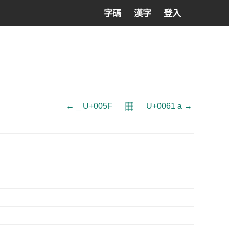
字碼
漢字
登入
𝄜
← _ U+005F
U+0061 a →