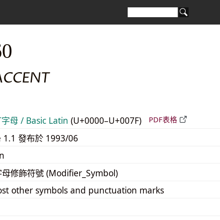
60
ACCENT
 / Basic Latin
(U+0000–U+007F)
PDF表格
e 1.1 發布於 1993/06
n
字母修飾符號 (Modifier_Symbol)
st other symbols and punctuation marks