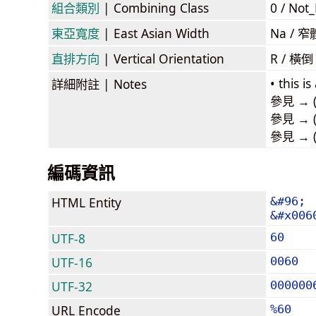
組合類別
| Combining Class
0 / Not
東亞寬度
| East Asian Width
Na /
直排方向
| Vertical Orientation
R / 橫
• this i
詳細附註
| Notes
參見 → (m
參見 → (c
參見 → (
編碼資訊
HTML Entity
&#96;
&#x006
UTF-8
60
UTF-16
0060
UTF-32
000000
URL Encode
%60