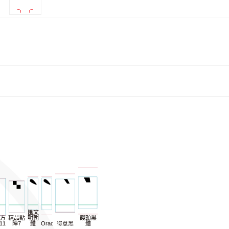
匯文
方
精品點
明朝
饅頭黑
11
陣7
體
Oradano
得意黑
體