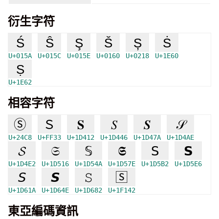
衍生字符
Ś
Ŝ
Ş
Š
Ș
Ṡ
U+015A
U+015C
U+015E
U+0160
U+0218
U+1E60
Ṣ
U+1E62
相容字符
Ⓢ
Ｓ
𝐒
𝑆
𝑺
𝒮
U+24C8
U+FF33
U+1D412
U+1D446
U+1D47A
U+1D4AE
𝓢
𝔖
𝕊
𝕾
𝖲
𝗦
U+1D4E2
U+1D516
U+1D54A
U+1D57E
U+1D5B2
U+1D5E6
𝘚
𝙎
𝚂
🅂
U+1D61A
U+1D64E
U+1D682
U+1F142
東亞編碼資訊