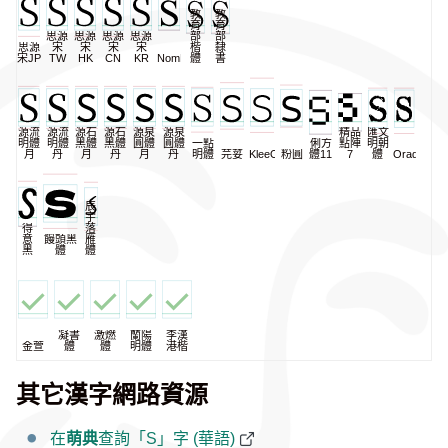
教
教
育
育
思源
思源
思源
思源
部
部
思源
宋
宋
宋
宋
楷
隸
宋JP
TW
HK
CN
KR
NomNaTong
體
書
源流
源流
源石
源石
源泉
源泉
精品
匯文
明體
明體
黑體
黑體
圓體
圓體
一點
俐方
點陣
明朝
月
丹
月
丹
月
丹
明體
芫荽
KleeOne
粉圓
體11
7
體
Oradano
辰
宇
得
落
意
饅頭黑
雁
黑
體
體
凝書
激燃
蘭陽
李漢
金萱
體
體
明體
港楷
其它漢字網路資源
在
萌典
查詢「S」字 (華語)