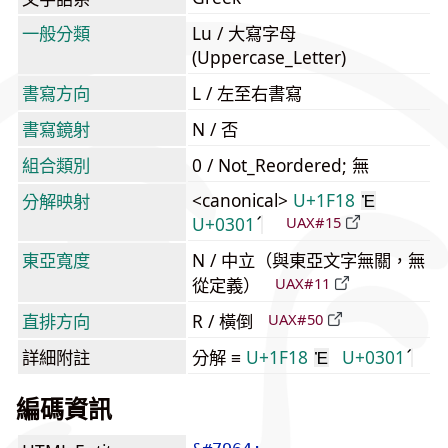
一般分類
Lu / 大寫字母
(Uppercase_Letter)
書寫方向
L / 左至右書寫
書寫鏡射
N / 否
組合類別
0 / Not_Reordered; 無
<canonical>
U+1F18
分解映射
Ἐ
U+0301
UAX#15
東亞寬度
N / 中立（與東亞文字無關，無
從定義）
UAX#11
直排方向
R / 橫倒
UAX#50
詳細附註
分解 ≡
U+1F18
U+0301
Ἐ
編碼資訊