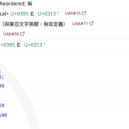
_Reordered; 無
cal>
U+0395
U+0313
UAX#15
Ε
中立（與東亞文字無關，無從定義）
UAX#11
倒
UAX#50
+0395
U+0313
Ε
;
8;
98
18
%98