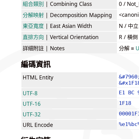
組合類別
| Combining Class
0 / Not
<canoni
分解映射
| Decomposition Mapping
東亞寬度
| East Asian Width
N / 
直排方向
| Vertical Orientation
R / 橫
詳細附註
| Notes
分解 ≡
U
編碼資訊
HTML Entity
&#7960
&#x1F1
UTF-8
E1 BC 
UTF-16
1F18
UTF-32
00001F
URL Encode
%e1%bc