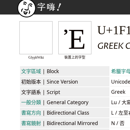
Ἐ
U+1F
GREEK C
GlyphWiki
裝置上的字型
文字區域
| Block
希臘字母擴
初始版本
| Since Version
Unicod
Greek
文字語系
| Script
一般分類
| General Category
Lu / 大
書寫方向
| Bidirectional Class
L / 左
書寫鏡射
| Bidirectional Mirrored
N / 否