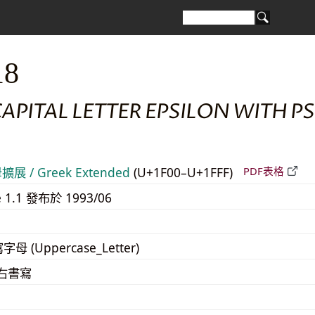
18
APITAL LETTER EPSILON WITH PSI
展 / Greek Extended
(U+1F00–U+1FFF)
PDF表格
e 1.1 發布於 1993/06
寫字母 (Uppercase_Letter)
至右書寫