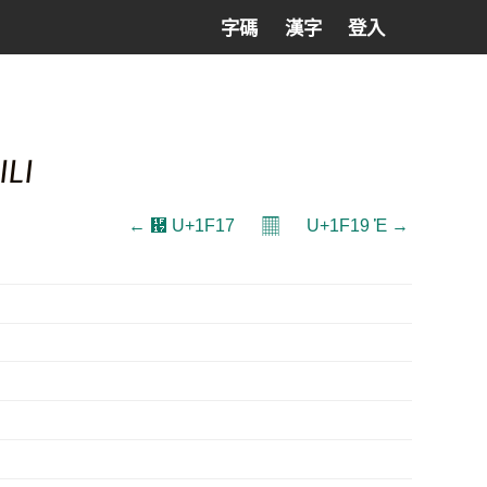
字碼
漢字
登入
LI
𝄜
← ἗ U+1F17
U+1F19 Ἑ →