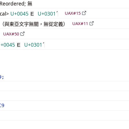
_Reordered; 無
cal>
U+0045
U+0301
UAX#15
E
中立（與東亞文字無關，無從定義）
UAX#11
倒
UAX#50
+0045
U+0301
E
9;
C9