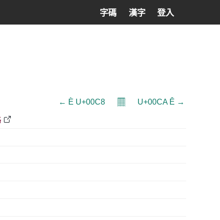
字碼
漢字
登入
𝄜
← È U+00C8
U+00CA Ê →
格