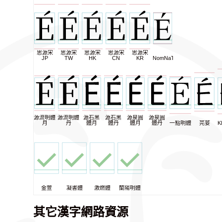
思源宋
思源宋
思源宋
思源宋
思源宋
JP
TW
HK
CN
KR
NomNaTong
源流明體
源流明體
源石黑
源石黑
源泉圓
源泉圓
月
丹
體月
體丹
體月
體丹
一點明體
芫荽
K
金萱
凝書體
激燃體
蘭陽明體
其它漢字網路資源