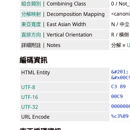
組合類別
| Combining Class
0 / Not
<canoni
分解映射
| Decomposition Mapping
東亞寬度
| East Asian Width
N / 
直排方向
| Vertical Orientation
R / 橫
詳細附註
| Notes
分解 ≡
U
編碼資訊
HTML Entity
&#201;
&#x00C
UTF-8
C3 89
UTF-16
00C9
UTF-32
000000
URL Encode
%c3%89