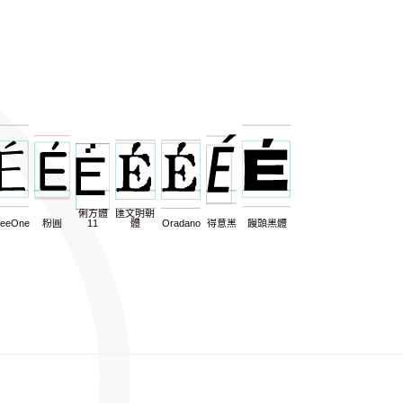
俐方體
匯文明朝
leeOne
粉圓
11
體
Oradano
得意黑
饅頭黑體