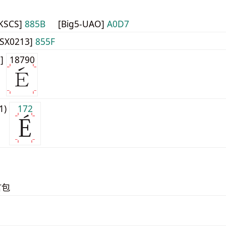
HKSCS]
885B
[Big5-UAO]
A0D7
JISX0213]
855F
3]
18790
j1)
172
言包