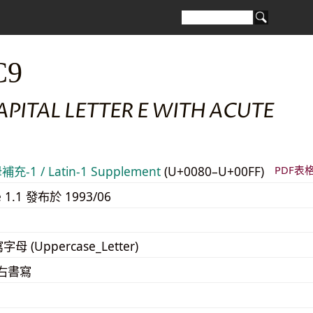
C9
APITAL LETTER E WITH ACUTE
-1 / Latin-1 Supplement
(U+0080–U+00FF)
PDF表
e 1.1 發布於 1993/06
寫字母 (Uppercase_Letter)
至右書寫