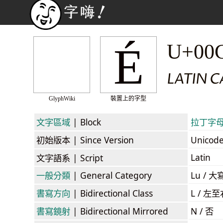
É
U+00
LATIN C
GlyphWiki
裝置上的字型
文字區域
| Block
拉丁字母補充
初始版本
| Since Version
Unicod
Latin
文字語系
| Script
一般分類
| General Category
Lu / 大
書寫方向
| Bidirectional Class
L / 左
書寫鏡射
| Bidirectional Mirrored
N / 否