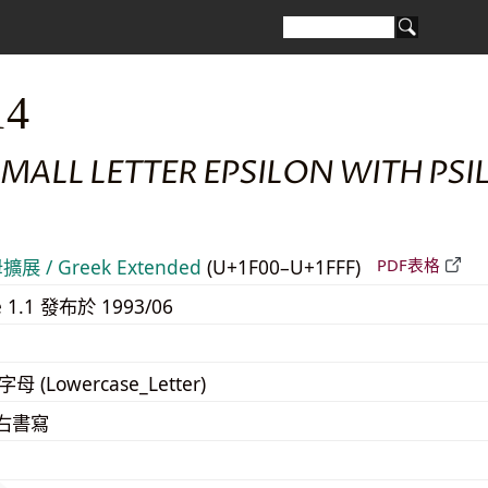
14
MALL LETTER EPSILON WITH PSI
展 / Greek Extended
(U+1F00–U+1FFF)
PDF表格
e 1.1 發布於 1993/06
字母 (Lowercase_Letter)
至右書寫