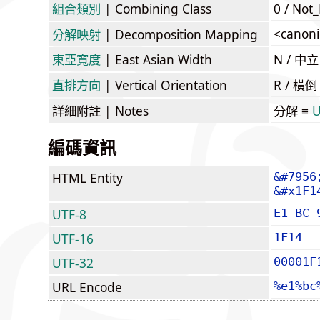
組合類別
| Combining Class
0 / Not
<canoni
分解映射
| Decomposition Mapping
東亞寬度
| East Asian Width
N / 
直排方向
| Vertical Orientation
R / 橫
詳細附註
| Notes
分解 ≡
U
編碼資訊
HTML Entity
&#7956
&#x1F1
UTF-8
E1 BC 
UTF-16
1F14
UTF-32
00001F
URL Encode
%e1%bc