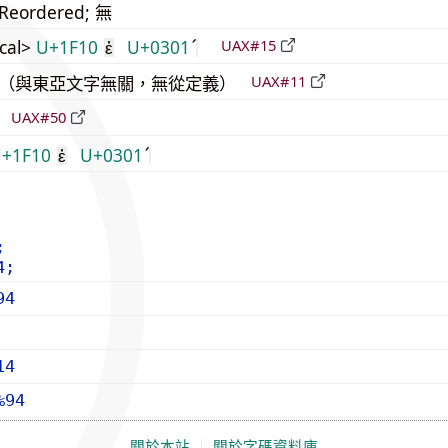
_Reordered; 無
cal>
U+1F10
U+0301
UAX#15
ἐ
中立（與東亞文字無關，無從定義）
UAX#11
倒
UAX#50
+1F10
U+0301
ἐ
;
4;
94
14
%94
關於本站
｜
關於字碼資料庫