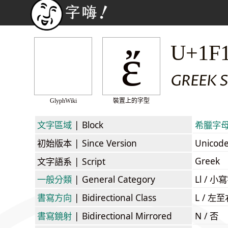
ἔ
U+1F
GREEK S
GlyphWiki
裝置上的字型
文字區域
| Block
希臘字母擴
初始版本
| Since Version
Unicod
Greek
文字語系
| Script
一般分類
| General Category
Ll / 小寫
書寫方向
| Bidirectional Class
L / 左
書寫鏡射
| Bidirectional Mirrored
N / 否