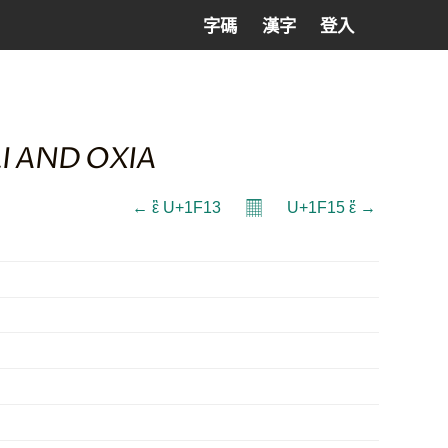
字碼
漢字
登入
LI AND OXIA
𝄜
← ἓ U+1F13
U+1F15 ἕ →