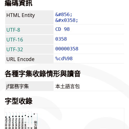
編碼資訊
HTML Entity
&#856;
&#x0358;
UTF-8
CD 98
UTF-16
0358
UTF-32
00000358
URL Encode
%cd%98
各種字集收錄情形與讀音
jf當務字集
本土語言包
字型收錄
源
源
源
源
源
源
流
流
石
石
泉
泉
一
俐
明
明
黑
黑
圓
圓
點
方
體
體
體
體
體
體
明
芫
粉
體