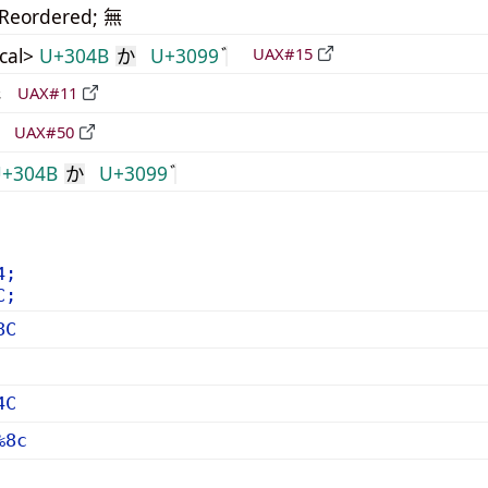
_Reordered; 無
cal>
U+304B
U+3099
UAX#15
か
形
UAX#11
立
UAX#50
+304B
U+3099
か
4;
C;
8C
4C
%8c