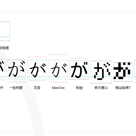
部楷體
丹
一點明體
芫荽
KleeOne
粉圓
俐方體11
精品點陣7