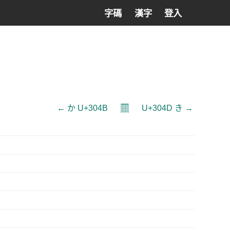
字碼
漢字
登入
𝄜
← か U+304B
U+304D き →