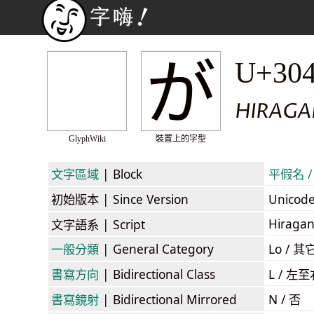
が
U+30
HIRAGA
GlyphWiki
裝置上的字型
文字區域
| Block
平假名 / 
初始版本
| Since Version
Unicod
Hiraga
文字語系
| Script
一般分類
| General Category
Lo / 其它
書寫方向
| Bidirectional Class
L / 左
書寫鏡射
| Bidirectional Mirrored
N / 否