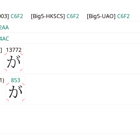
003]
C6F2
[Big5-HKSCS]
C6F2
[Big5-UAO]
C6F2
2AA
4AC
0]
13772
j1)
853