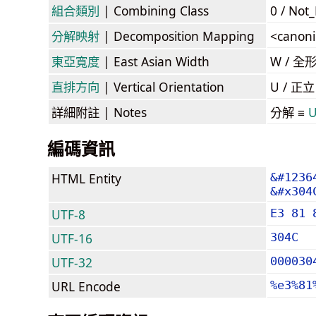
組合類別
| Combining Class
0 / Not
分解映射
| Decomposition Mapping
<canoni
東亞寬度
| East Asian Width
W / 全
直排方向
| Vertical Orientation
U / 正
詳細附註
| Notes
分解 ≡
U
編碼資訊
HTML Entity
&#1236
&#x304
UTF-8
E3 81 
UTF-16
304C
UTF-32
000030
URL Encode
%e3%81