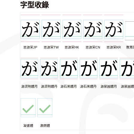
字型收錄
思源宋JP
思源宋TW
思源宋HK
思源宋CN
思源宋KR
教育
源流明體月
源流明體丹
源石黑體月
源石黑體丹
源泉圓體月
源泉圓體
凝書體
激燃體