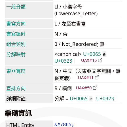
一般分類
Ll / 小寫字母
(Lowercase_Letter)
書寫方向
L / 左至右書寫
書寫鏡射
N / 否
組合類別
0 / Not_Reordered; 無
<canonical>
U+0065
分解映射
e
U+0323
UAX#15
東亞寬度
N / 中立（與東亞文字無關，無
從定義）
UAX#11
直排方向
R / 橫倒
UAX#50
詳細附註
分解 ≡
U+0065
U+0323
e
編碼資訊
HTML Entity
&#7865;