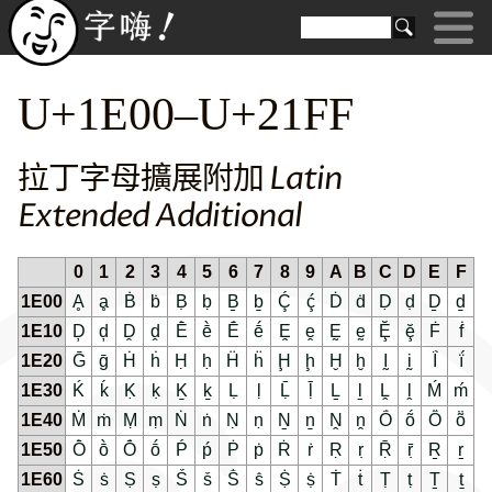
U+1E00–U+21FF
拉丁字母擴展附加 Latin
Extended Additional
0
1
2
3
4
5
6
7
8
9
A
B
C
D
E
F
1E00
Ḁ
ḁ
Ḃ
ḃ
Ḅ
ḅ
Ḇ
ḇ
Ḉ
ḉ
Ḋ
ḋ
Ḍ
ḍ
Ḏ
ḏ
1E10
Ḑ
ḑ
Ḓ
ḓ
Ḕ
ḕ
Ḗ
ḗ
Ḙ
ḙ
Ḛ
ḛ
Ḝ
ḝ
Ḟ
ḟ
1E20
Ḡ
ḡ
Ḣ
ḣ
Ḥ
ḥ
Ḧ
ḧ
Ḩ
ḩ
Ḫ
ḫ
Ḭ
ḭ
Ḯ
ḯ
1E30
Ḱ
ḱ
Ḳ
ḳ
Ḵ
ḵ
Ḷ
ḷ
Ḹ
ḹ
Ḻ
ḻ
Ḽ
ḽ
Ḿ
ḿ
1E40
Ṁ
ṁ
Ṃ
ṃ
Ṅ
ṅ
Ṇ
ṇ
Ṉ
ṉ
Ṋ
ṋ
Ṍ
ṍ
Ṏ
ṏ
1E50
Ṑ
ṑ
Ṓ
ṓ
Ṕ
ṕ
Ṗ
ṗ
Ṙ
ṙ
Ṛ
ṛ
Ṝ
ṝ
Ṟ
ṟ
1E60
Ṡ
ṡ
Ṣ
ṣ
Ṥ
ṥ
Ṧ
ṧ
Ṩ
ṩ
Ṫ
ṫ
Ṭ
ṭ
Ṯ
ṯ