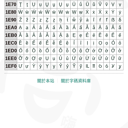
1E70
Ṱ
ṱ
Ṳ
ṳ
Ṵ
ṵ
Ṷ
ṷ
Ṹ
ṹ
Ṻ
ṻ
Ṽ
ṽ
Ṿ
ṿ
1E80
Ẁ
ẁ
Ẃ
ẃ
Ẅ
ẅ
Ẇ
ẇ
Ẉ
ẉ
Ẋ
ẋ
Ẍ
ẍ
Ẏ
ẏ
1E90
Ẑ
ẑ
Ẓ
ẓ
Ẕ
ẕ
ẖ
ẗ
ẘ
ẙ
ẚ
ẛ
ẜ
ẝ
ẞ
ẟ
1EA0
Ạ
ạ
Ả
ả
Ấ
ấ
Ầ
ầ
Ẩ
ẩ
Ẫ
ẫ
Ậ
ậ
Ắ
ắ
1EB0
Ằ
ằ
Ẳ
ẳ
Ẵ
ẵ
Ặ
ặ
Ẹ
ẹ
Ẻ
ẻ
Ẽ
ẽ
Ế
ế
1EC0
Ề
ề
Ể
ể
Ễ
ễ
Ệ
ệ
Ỉ
ỉ
Ị
ị
Ọ
ọ
Ỏ
ỏ
1ED0
Ố
ố
Ồ
ồ
Ổ
ổ
Ỗ
ỗ
Ộ
ộ
Ớ
ớ
Ờ
ờ
Ở
ở
1EE0
Ỡ
ỡ
Ợ
ợ
Ụ
ụ
Ủ
ủ
Ứ
ứ
Ừ
ừ
Ử
ử
Ữ
ữ
1EF0
Ự
ự
Ỳ
ỳ
Ỵ
ỵ
Ỷ
ỷ
Ỹ
ỹ
Ỻ
ỻ
Ỽ
ỽ
Ỿ
ỿ
關於本站
｜
關於字碼資料庫