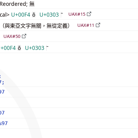
_Reordered; 無
cal>
U+00F4
U+0303
UAX#15
ô
中立（與東亞文字無關，無從定義）
UAX#11
倒
UAX#50
+00F4
U+0303
ô
;
7;
97
D7
%97