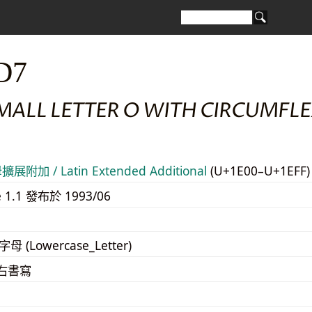
D7
MALL LETTER O WITH CIRCUMFLE
附加 / Latin Extended Additional
(U+1E00–U+1EFF
e 1.1 發布於 1993/06
字母 (Lowercase_Letter)
至右書寫