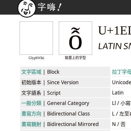
ỗ
U+1E
LATIN S
GlyphWiki
裝置上的字型
文字區域
| Block
拉丁字母擴展
初始版本
| Since Version
Unicod
Latin
文字語系
| Script
一般分類
| General Category
Ll / 小寫
書寫方向
| Bidirectional Class
L / 左
書寫鏡射
| Bidirectional Mirrored
N / 否