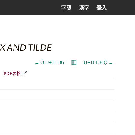
字碼
漢字
登入
X AND TILDE
𝄜
← Ỗ U+1ED6
U+1ED8 Ộ →
)
PDF表格