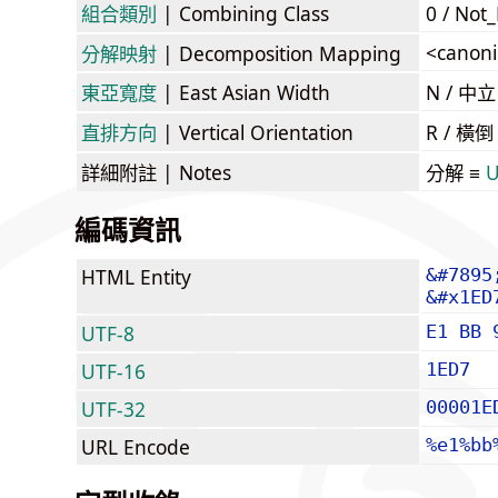
組合類別
| Combining Class
0 / Not
<canoni
分解映射
| Decomposition Mapping
東亞寬度
| East Asian Width
N / 
直排方向
| Vertical Orientation
R / 橫
詳細附註
| Notes
分解 ≡
U
編碼資訊
HTML Entity
&#7895
&#x1ED
UTF-8
E1 BB 
UTF-16
1ED7
UTF-32
00001E
URL Encode
%e1%bb