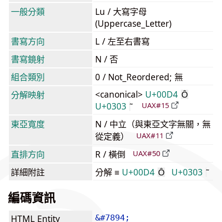
一般分類
Lu / 大寫字母
(Uppercase_Letter)
書寫方向
L / 左至右書寫
書寫鏡射
N / 否
組合類別
0 / Not_Reordered; 無
<canonical>
U+00D4
分解映射
Ô
U+0303
UAX#15
東亞寬度
N / 中立（與東亞文字無關，無
從定義）
UAX#11
直排方向
R / 橫倒
UAX#50
詳細附註
分解 ≡
U+00D4
U+0303
Ô
編碼資訊
HTML Entity
&#7894;