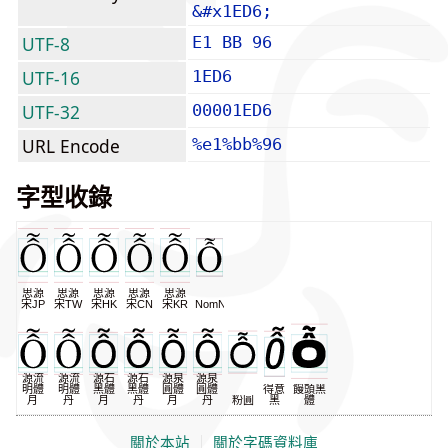
&#x1ED6;
UTF-8
E1 BB 96
UTF-16
1ED6
UTF-32
00001ED6
URL Encode
%e1%bb%96
字型收錄
思源
思源
思源
思源
思源
宋JP
宋TW
宋HK
宋CN
宋KR
NomNaTong
源流
源流
源石
源石
源泉
源泉
明體
明體
黑體
黑體
圓體
圓體
得意
饅頭黑
月
丹
月
丹
月
丹
粉圓
黑
體
關於本站
｜
關於字碼資料庫