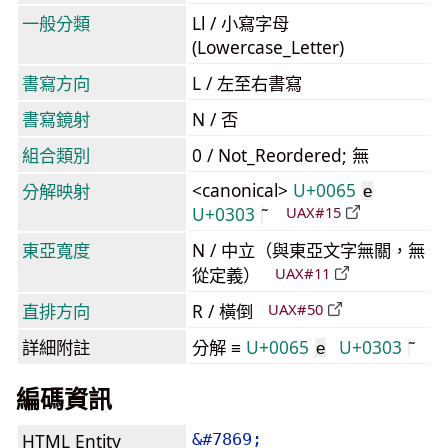
一般分類
Ll / 小寫字母
(Lowercase_Letter)
書寫方向
L / 左至右書寫
書寫鏡射
N / 否
組合類別
0 / Not_Reordered; 無
<canonical>
U+0065
分解映射
e
U+0303
UAX#15
東亞寬度
N / 中立（與東亞文字無關，無
從定義）
UAX#11
直排方向
R / 橫倒
UAX#50
詳細附註
分解 ≡
U+0065
U+0303
e
編碼資訊
HTML Entity
&#7869;