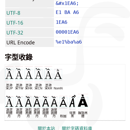
&#x1EA6;
UTF-8
E1 BA A6
UTF-16
1EA6
UTF-32
00001EA6
URL Encode
%e1%ba%a6
字型收錄
思源
思源
思源
思源
思源
宋JP
宋TW
宋HK
宋CN
宋KR
NomNaTong
源流
源流
源石
源石
源泉
源泉
明體
明體
黑體
黑體
圓體
圓體
得意
饅頭黑
月
丹
月
丹
月
丹
粉圓
黑
體
關於本站
｜
關於字碼資料庫