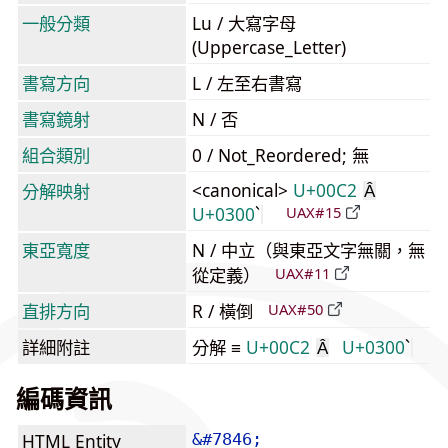
一般分類
Lu / 大寫字母
(Uppercase_Letter)
書寫方向
L / 左至右書寫
書寫鏡射
N / 否
組合類別
0 / Not_Reordered; 無
<canonical>
U+00C2
分解映射
Â
U+0300
UAX#15
東亞寬度
N / 中立（與東亞文字無關，無
從定義）
UAX#11
直排方向
R / 橫倒
UAX#50
詳細附註
分解 ≡
U+00C2
U+0300
Â
編碼資訊
HTML Entity
&#7846;