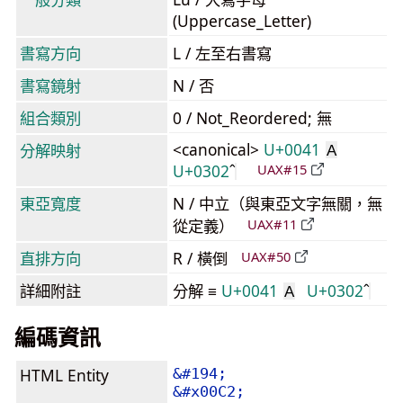
(Uppercase_Letter)
書寫方向
L / 左至右書寫
書寫鏡射
N / 否
組合類別
0 / Not_Reordered; 無
<canonical>
U+0041
分解映射
A
U+0302
UAX#15
東亞寬度
N / 中立（與東亞文字無關，無
從定義）
UAX#11
直排方向
R / 橫倒
UAX#50
詳細附註
分解 ≡
U+0041
U+0302
A
編碼資訊
HTML Entity
&#194;
&#x00C2;