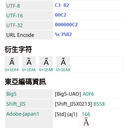
UTF-8
C3 82
UTF-16
00C2
UTF-32
000000C2
URL Encode
%c3%82
衍生字符
Ấ
Ầ
Ẩ
Ẫ
U+1EA4
U+1EA6
U+1EA8
U+1EAA
東亞編碼資訊
Big5
[Big5-UAO]
A0F6
Shift_JIS
[Shift_JISX0213]
8558
Adobe-Japan1
[Std] (aj1)
166