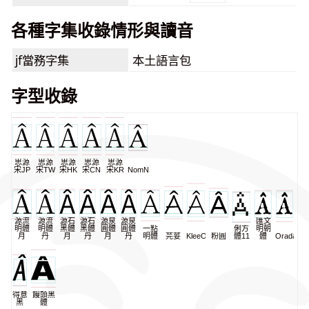
各種字集收錄情形與讀音
jf當務字集
本土語言包
字型收錄
思源
思源
思源
思源
思源
宋JP
宋TW
宋HK
宋CN
宋KR
NomNaTong
源流
源流
源石
源石
源泉
源泉
匯文
明體
明體
黑體
黑體
圓體
圓體
一點
俐方
明朝
月
丹
月
丹
月
丹
明體
芫荽
KleeOne
粉圓
體11
體
Oradano
得意
饅頭黑
黑
體