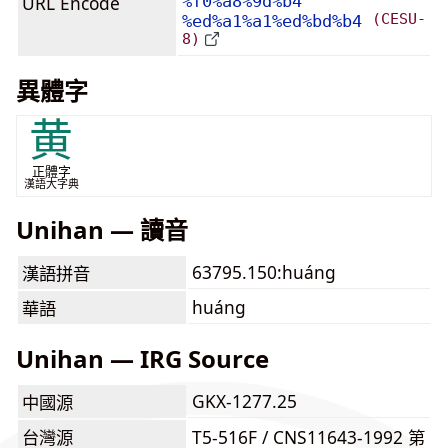
URL Encode
%f0%a8%9d%b4
(CESU-
%ed%a1%a1%ed%bd%b4
8)
異體字
黄
正體字
漢語大字典
Unihan — 讀音
63795.150:huáng
漢語拼音
huáng
華語
Unihan — IRG Source
GKX-1277.25
中國源
台灣源
T5-516F / CNS11643-1992 第