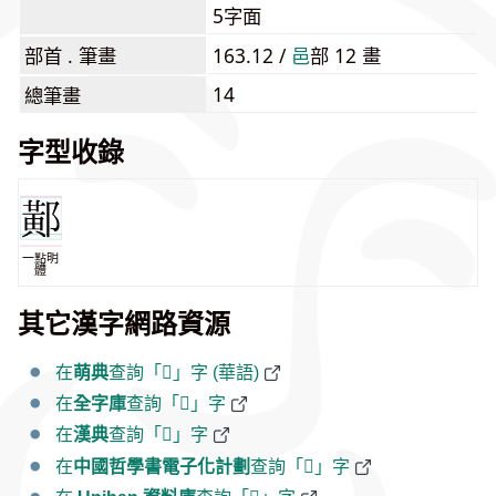
5字面
部首 . 筆畫
163.12 /
⾢
部 12 畫
14
總筆畫
字型收錄
一點明
體
其它漢字網路資源
在
萌典
查詢「𨝴」字 (華語)
在
全字庫
查詢「𨝴」字
在
漢典
查詢「𨝴」字
在
中國哲學書電子化計劃
查詢「𨝴」字