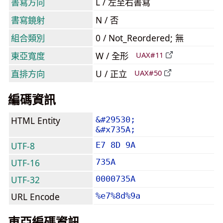
書寫方向
L / 左至右書寫
書寫鏡射
N / 否
組合類別
0 / Not_Reordered; 無
東亞寬度
W / 全形
UAX#11
直排方向
U / 正立
UAX#50
編碼資訊
HTML Entity
&#29530;
&#x735A;
UTF-8
E7 8D 9A
UTF-16
735A
UTF-32
0000735A
URL Encode
%e7%8d%9a
東亞編碼資訊