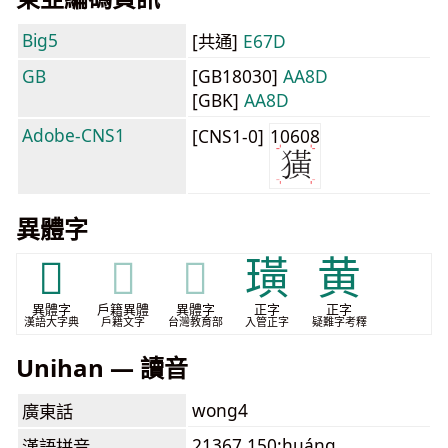
Big5
[共通]
E67D
GB
[GB18030]
AA8D
[GBK]
AA8D
Adobe-CNS1
[CNS1-0]
10608
異體字
𤟡
𤟡
𤟡
璜
黄
異體字
戶籍異體
異體字
正字
正字
漢語大字典
戶籍文字
台灣教育部
入管正字
疑難字考釋
Unihan — 讀音
wong4
廣東話
21367.150:huáng
漢語拼音