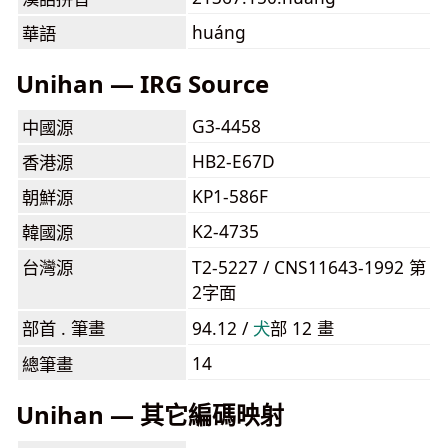
huáng
華語
Unihan — IRG Source
G3-4458
中國源
HB2-E67D
香港源
KP1-586F
朝鮮源
K2-4735
韓國源
台灣源
T2-5227 / CNS11643-1992 第
2字面
部首 . 筆畫
94.12 /
⽝
部 12 畫
14
總筆畫
Unihan — 其它編碼映射