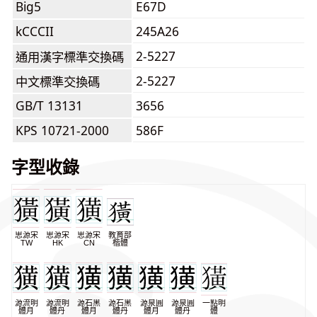
Big5
E67D
kCCCII
245A26
2-5227
通用漢字標準交換碼
2-5227
中文標準交換碼
GB/T 13131
3656
KPS 10721-2000
586F
字型收錄
思源宋
思源宋
思源宋
教育部
TW
HK
CN
楷體
源流明
源流明
源石黑
源石黑
源泉圓
源泉圓
一點明
體月
體丹
體月
體丹
體月
體丹
體