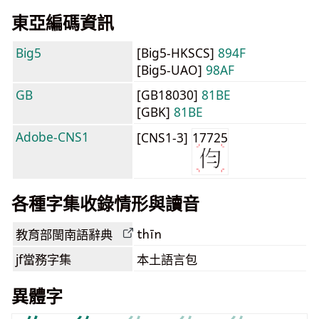
東亞編碼資訊
Big5
[Big5-HKSCS]
894F
[Big5-UAO]
98AF
GB
[GB18030]
81BE
[GBK]
81BE
Adobe-CNS1
[CNS1-3]
17725
各種字集收錄情形與讀音
thīn
教育部閩南語
辭典
jf當務字集
本土語言包
異體字