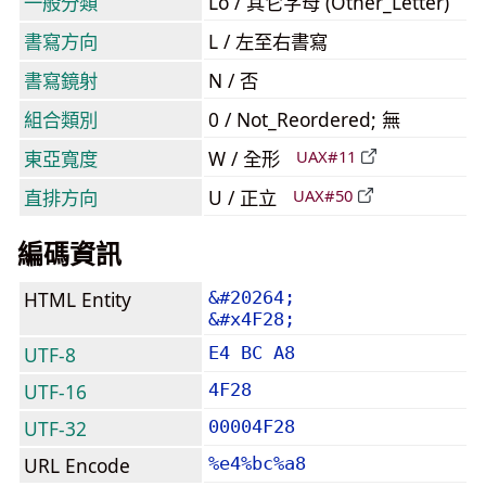
一般分類
Lo / 其它字母 (Other_Letter)
書寫方向
L / 左至右書寫
書寫鏡射
N / 否
組合類別
0 / Not_Reordered; 無
東亞寬度
W / 全形
UAX#11
直排方向
U / 正立
UAX#50
編碼資訊
HTML Entity
&#20264;
&#x4F28;
UTF-8
E4 BC A8
UTF-16
4F28
UTF-32
00004F28
URL Encode
%e4%bc%a8