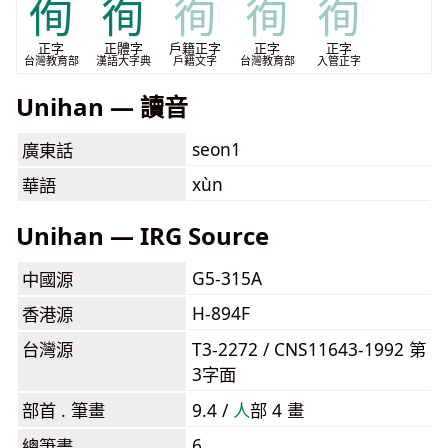
侚
徇
徇
徇
徇
正字
正體字
戶籍正字
正字
正字
台灣教育部
漢語大字典
戶籍文字
台灣教育部
入管正字
Unihan — 讀音
seon1
廣東話
xùn
華語
Unihan — IRG Source
G5-315A
中國源
H-894F
香港源
台灣源
T3-2272 / CNS11643-1992 第
3字面
部首 . 筆畫
9.4 /
⼈
部 4 畫
6
總筆畫