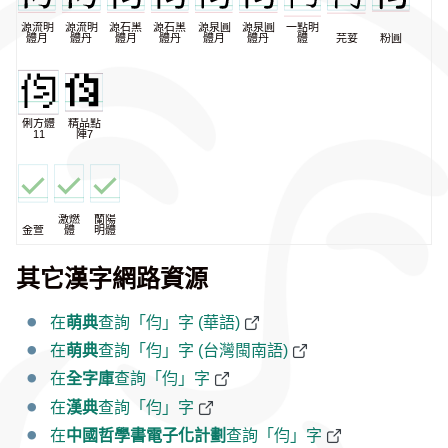
源流明
源流明
源石黑
源石黑
源泉圓
源泉圓
一點明
體月
體丹
體月
體丹
體月
體丹
體
芫荽
粉圓
俐方體
精品點
11
陣7
激燃
蘭陽
金萱
體
明體
其它漢字網路資源
在
萌典
查詢「伨」字 (華語)
在
萌典
查詢「伨」字 (台灣閩南語)
在
全字庫
查詢「伨」字
在
漢典
查詢「伨」字
在
中國哲學書電子化計劃
查詢「伨」字