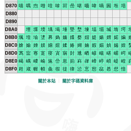
D870
喵
喁
喣
喒
喤
啽
喌
喦
啿
喕
喡
喎
圌
堩
堷
D880
D890
D8A0
堙
堞
堧
堣
堨
埵
塈
堥
堜
堛
堳
堿
堶
堮
D8B0
堸
堭
堬
堻
奡
媯
媔
媟
婺
媢
媞
婸
媦
婼
媥
D8C0
媕
媮
娷
媄
媊
媗
媃
媋
媩
婻
婽
媌
媜
媏
媓
D8D0
寪
寍
寋
寔
寑
寊
寎
尌
尰
崷
嵃
嵫
嵁
嵋
崿
D8E0
嵑
嵎
嵕
崳
崺
嵒
崽
崱
嵙
嵂
崹
嵉
崸
崼
崲
D8F0
嵀
嵅
幄
幁
彘
徦
徥
徫
惉
悹
惌
惢
惎
惄
愔
關於本站
｜
關於字碼資料庫