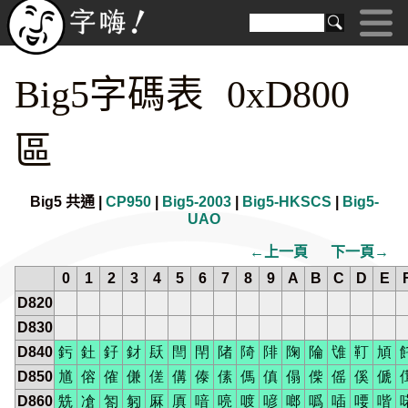
Big5字碼表 0xD800
區
Big5 共通 |
CP950
|
Big5-2003
|
Big5-HKSCS
|
Big5-
UAO
←上一頁
下一頁→
0
1
2
3
4
5
6
7
8
9
A
B
C
D
E
D820
D830
D840
釫
釷
釨
釮
镺
閆
閈
陼
陭
陫
陱
陯
隿
靪
頄
D850
馗
傛
傕
傔
傞
傋
傣
傃
傌
傎
傝
偨
傜
傒
傂
D860
兟
凔
匒
匑
厤
厧
喑
喨
喥
喭
啷
噅
喢
喓
喈