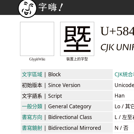
塈
U+58
CJK UN
GlyphWiki
裝置上的字型
文字區域
| Block
CJK統合表
初始版本
| Since Version
Unicod
Han
文字語系
| Script
一般分類
| General Category
Lo / 其它
書寫方向
| Bidirectional Class
L / 左
書寫鏡射
| Bidirectional Mirrored
N / 否