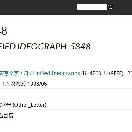
48
IFIED IDEOGRAPH-5848
意文字 / CJK Unified Ideographs
(U+4E00–U+9FFF)
P
e 1.1 發布於 1993/06
字母 (Other_Letter)
至右書寫