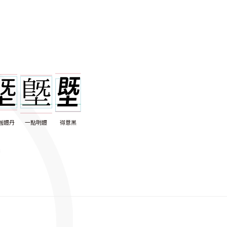
圓體丹
一點明體
得意黑