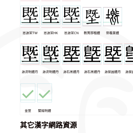
思源宋TW
思源宋HK
思源宋CN
教育部楷體
崇羲篆體
源流明體月
源流明體丹
源石黑體月
源石黑體丹
源泉圓體月
源泉
金萱
蘭陽明體
其它漢字網路資源