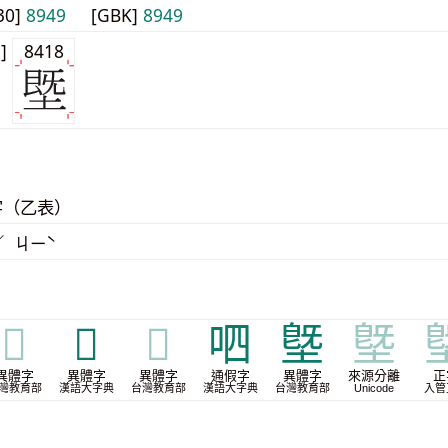
30]
8949
[GBK]
8949
0]
8418
字（乙表）
／ ㄐㄧˋ
𡏲
𡒖
𡒖
呬
墍
墍
異體字
異體字
異體字
通假字
異體字
來源分離
正
灣教育部
漢語大字典
台灣教育部
漢語大字典
台灣教育部
Unicode
入管