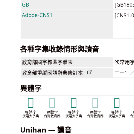
GB
[GB180
Adobe-CNS1
[CNS1-
各種字集收錄情形與讀音
教育部
國字標準字體表
次常用
教育部
重編國語辭典
修訂本
ㄒㄧˋ 
異體字
𡉙
𡉙
𡍳
𡍳
𡏲
異體字
異體字
異體字
異體字
異體字
漢語大字典
台灣教育部
漢語大字典
台灣教育部
漢語大字典
台
Unihan — 讀音