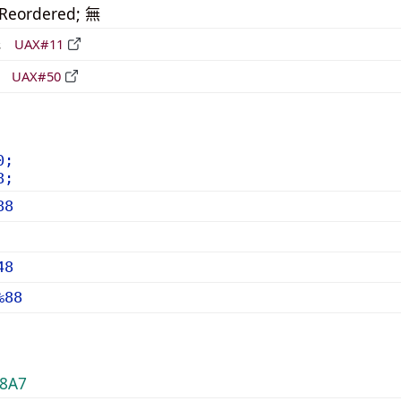
_Reordered; 無
形
UAX#11
立
UAX#50
0;
8;
88
48
%88
8A7