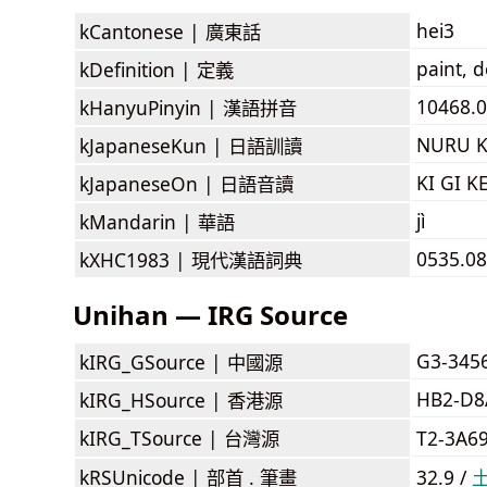
hei3
kCantonese |
廣東話
paint, 
kDefinition |
定義
10468.0
kHanyuPinyin |
漢語拼音
NURU K
kJapaneseKun |
日語訓讀
KI GI K
kJapaneseOn |
日語音讀
jì
kMandarin |
華語
0535.080
kXHC1983 |
現代漢語詞典
Unihan — IRG Source
G3-345
kIRG_GSource |
中國源
HB2-D8
kIRG_HSource |
香港源
kIRG_TSource |
台灣源
T2-3A6
kRSUnicode |
部首 . 筆畫
32.9 /