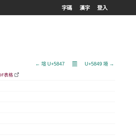
字碼
漢字
登入
𝄜
← 塇 U+5847
U+5849 塉 →
DF表格