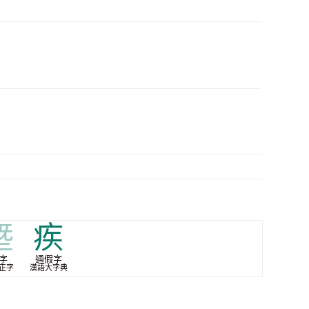
墍
疾
字
通假字
正字
漢語大字典