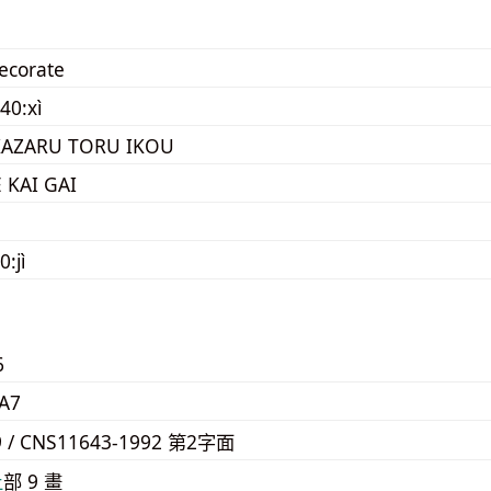
decorate
40:xì
AZARU TORU IKOU
E KAI GAI
:jì
6
A7
9 / CNS11643-1992 第2字面
⼟
部 9 畫