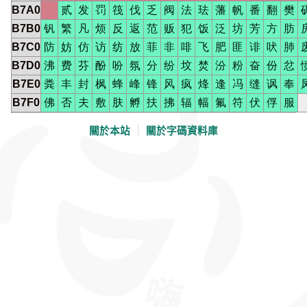
B7A0
贰
发
罚
筏
伐
乏
阀
法
珐
藩
帆
番
翻
樊
B7B0
钒
繁
凡
烦
反
返
范
贩
犯
饭
泛
坊
芳
方
肪
B7C0
防
妨
仿
访
纺
放
菲
非
啡
飞
肥
匪
诽
吠
肺
B7D0
沸
费
芬
酚
吩
氛
分
纷
坟
焚
汾
粉
奋
份
忿
B7E0
粪
丰
封
枫
蜂
峰
锋
风
疯
烽
逢
冯
缝
讽
奉
B7F0
佛
否
夫
敷
肤
孵
扶
拂
辐
幅
氟
符
伏
俘
服
關於本站
｜
關於字碼資料庫