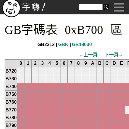
GB字碼表 0xB700 區
GB2312 |
GBK
|
GB18030
←上一頁
下一頁→
0
1
2
3
4
5
6
7
8
9
A
B
C
D
E
B720
B730
B740
B750
B760
B770
B780
B790