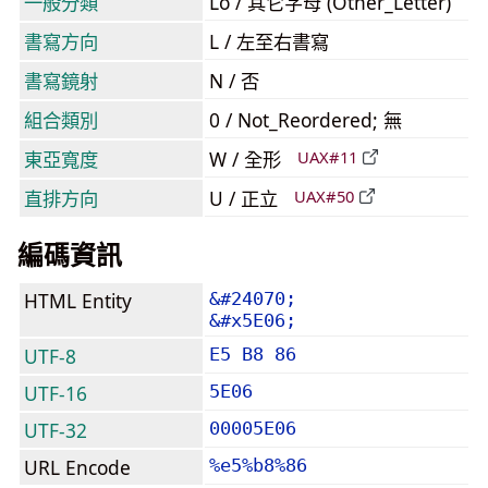
一般分類
Lo / 其它字母 (Other_Letter)
書寫方向
L / 左至右書寫
書寫鏡射
N / 否
組合類別
0 / Not_Reordered; 無
東亞寬度
W / 全形
UAX#11
直排方向
U / 正立
UAX#50
編碼資訊
HTML Entity
&#24070;
&#x5E06;
UTF-8
E5 B8 86
UTF-16
5E06
UTF-32
00005E06
URL Encode
%e5%b8%86