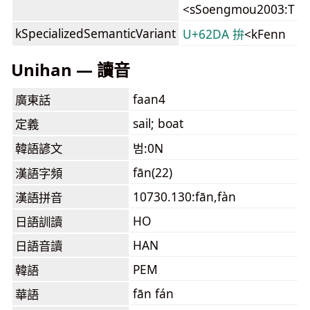
<sSoengmou2003:T
kSpecializedSemanticVariant
U+62DA 拚
<kFenn
Unihan — 讀音
faan4
廣東話
sail; boat
定義
韓語諺文
범:0N
fān(22)
漢語字頻
10730.130:fān,fàn
漢語拼音
HO
日語訓讀
HAN
日語音讀
PEM
韓語
fān fán
華語