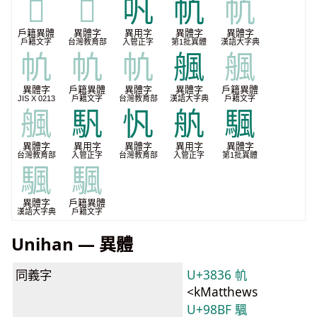
𩗋
𩗋
㕨
㠶
㠶
戶籍異體
異體字
異用字
異體字
異體字
戶籍文字
台灣教育部
入管正字
第1批異體
漢語大字典
㠶
㠶
㠶
䑺
䑺
異體字
戶籍異體
異體字
異體字
戶籍異體
JIS X 0213
戶籍文字
台灣教育部
漢語大字典
戶籍文字
䑺
䭵
忛
舧
颿
異體字
異用字
異體字
異用字
異體字
台灣教育部
入管正字
台灣教育部
入管正字
第1批異體
颿
颿
異體字
戶籍異體
漢語大字典
戶籍文字
Unihan — 異體
同義字
U+3836 㠶
<kMatthews
U+98BF 颿