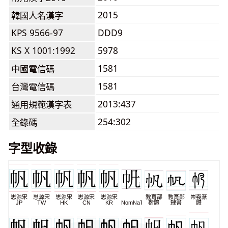
2015
韓國人名漢字
KPS 9566-97
DDD9
KS X 1001:1992
5978
1581
中國電信碼
1581
台灣電信碼
2013:437
通用規範漢字表
254:302
全錄碼
字型收錄
思源宋
思源宋
思源宋
思源宋
思源宋
教育部
教育部
崇羲篆
JP
TW
HK
CN
KR
NomNaTong
楷體
隸書
體