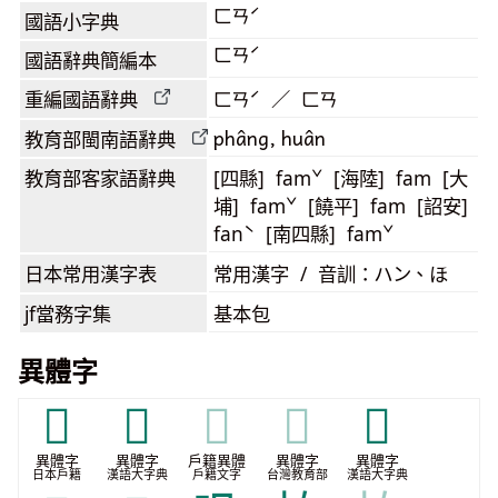
ㄈㄢˊ
國語小字典
ㄈㄢˊ
國語辭典簡編本
重編國語辭典
ㄈㄢˊ ／ ㄈㄢ
phâng, huân
教育部閩南語
辭典
教育部客家語
辭典
[四縣] famˇ [海陸] fam [大
埔] famˇ [饒平] fam [詔安]
fanˋ [南四縣] famˇ
日本常用漢字表
常用漢字 / 音訓：ハン、ほ
jf當務字集
基本包
異體字
𢁒
𤖫
𤖫
𤖫
𩗋
異體字
異體字
戶籍異體
異體字
異體字
日本戶籍
漢語大字典
戶籍文字
台灣教育部
漢語大字典