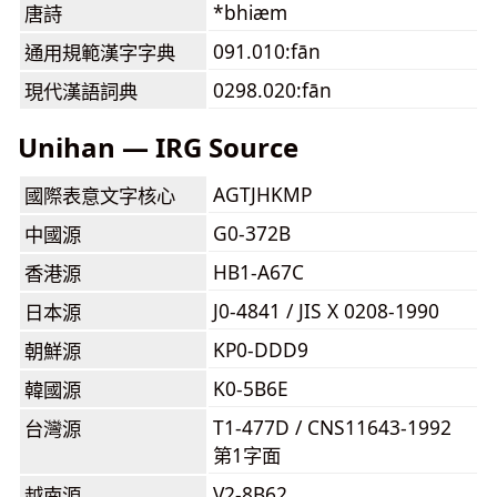
*bhiæm
唐詩
091.010:fān
通用規範漢字字典
0298.020:fān
現代漢語詞典
Unihan — IRG Source
AGTJHKMP
國際表意文字核心
G0-372B
中國源
HB1-A67C
香港源
J0-4841 / JIS X 0208-1990
日本源
KP0-DDD9
朝鮮源
K0-5B6E
韓國源
T1-477D / CNS11643-1992
台灣源
第1字面
V2-8B62
越南源