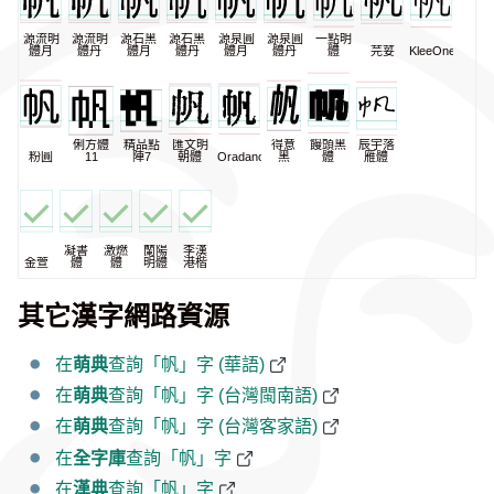
源流明
源流明
源石黑
源石黑
源泉圓
源泉圓
一點明
體月
體丹
體月
體丹
體月
體丹
體
芫荽
KleeOne
俐方體
精品點
匯文明
得意
饅頭黑
辰宇落
粉圓
11
陣7
朝體
Oradano
黑
體
雁體
凝書
激燃
蘭陽
李漢
金萱
體
體
明體
港楷
其它漢字網路資源
在
萌典
查詢「帆」字 (華語)
在
萌典
查詢「帆」字 (台灣閩南語)
在
萌典
查詢「帆」字 (台灣客家語)
在
全字庫
查詢「帆」字
在
漢典
查詢「帆」字