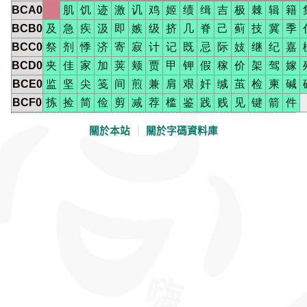
BCA0
肌
饥
迹
激
讥
鸡
姬
绩
缉
吉
极
棘
辑
籍
BCB0
及
急
疾
汲
即
嫉
级
挤
几
脊
己
蓟
技
冀
季
BCC0
祭
剂
悸
济
寄
寂
计
记
既
忌
际
妓
继
纪
嘉
BCD0
夹
佳
家
加
荚
颊
贾
甲
钾
假
稼
价
架
驾
嫁
BCE0
监
坚
尖
笺
间
煎
兼
肩
艰
奸
缄
茧
检
柬
碱
BCF0
拣
捡
简
俭
剪
减
荐
槛
鉴
践
贱
见
键
箭
件
關於本站
｜
關於字碼資料庫