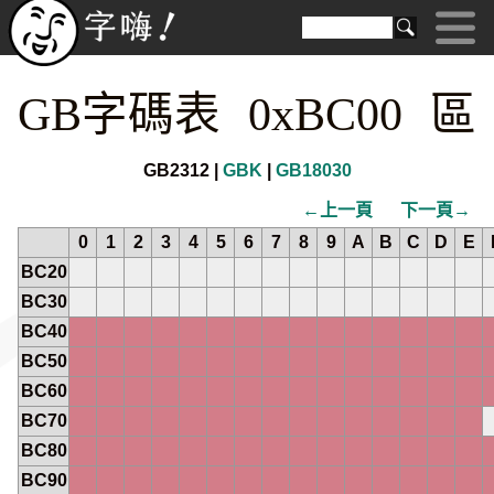
GB字碼表 0xBC00 區
GB2312 |
GBK
|
GB18030
←上一頁
下一頁→
0
1
2
3
4
5
6
7
8
9
A
B
C
D
E
BC20
BC30
BC40
BC50
BC60
BC70
BC80
BC90