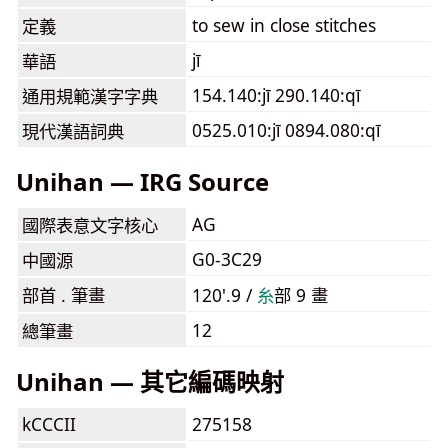
to sew in close stitches
定義
jī
華語
154.140:jī 290.140:qī
通用規範漢字字典
0525.010:jī 0894.080:qī
現代漢語詞典
Unihan — IRG Source
AG
國際表意文字核心
G0-3C29
中國源
部首 . 筆畫
120'.9 /
⽷
部 9 畫
12
總筆畫
Unihan — 其它編碼映射
kCCCII
275158