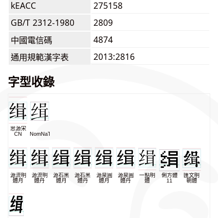
kEACC
275158
GB/T 2312-1980
2809
4874
中國電信碼
2013:2816
通用規範漢字表
字型收錄
思源宋
CN
NomNaTong
源流明
源流明
源石黑
源石黑
源泉圓
源泉圓
一點明
俐方體
匯文明
體月
體丹
體月
體丹
體月
體丹
體
11
朝體