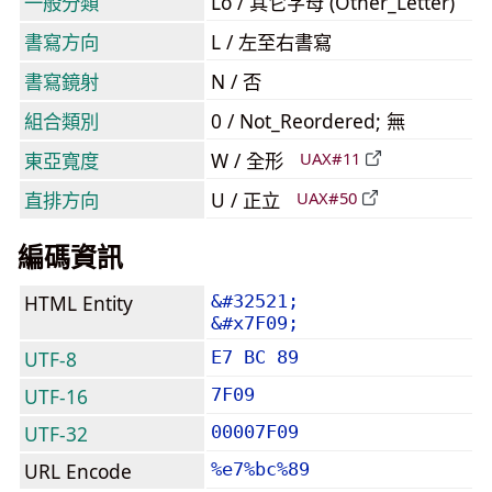
一般分類
Lo / 其它字母 (Other_Letter)
書寫方向
L / 左至右書寫
書寫鏡射
N / 否
組合類別
0 / Not_Reordered; 無
東亞寬度
W / 全形
UAX#11
直排方向
U / 正立
UAX#50
編碼資訊
HTML Entity
&#32521;
&#x7F09;
UTF-8
E7 BC 89
UTF-16
7F09
UTF-32
00007F09
URL Encode
%e7%bc%89