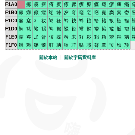
F1A0
瘛
瘼
瘢
瘠
癀
瘭
瘰
瘿
瘵
癃
瘾
瘳
癍
癞
F1B0
癜
癖
癫
癯
翊
竦
穸
穹
窀
窆
窈
窕
窦
窠
窬
F1C0
窭
窳
衤
衩
衲
衽
衿
袂
袢
裆
袷
袼
裉
裢
裎
F1D0
裥
裱
褚
裼
裨
裾
裰
褡
褙
褓
褛
褊
褴
褫
褶
F1E0
襦
襻
疋
胥
皲
皴
矜
耒
耔
耖
耜
耠
耢
耥
耦
F1F0
耩
耨
耱
耋
耵
聃
聆
聍
聒
聩
聱
覃
顸
颀
颃
關於本站
｜
關於字碼資料庫