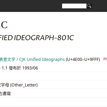
1C
IFIED IDEOGRAPH-801C
意文字 / CJK Unified Ideographs
(U+4E00–U+9FFF)
P
e 1.1 發布於 1993/06
字母 (Other_Letter)
至右書寫