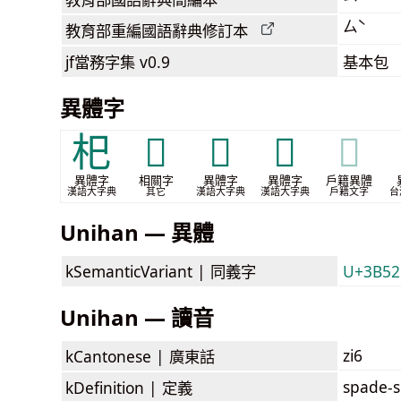
ㄙˋ
教育部
重編國語辭典
修訂本
jf當務字集
v0.9
基本包
異體字
𣏌
𤱸
𥞐
𦓨
𦓨
異體字
相關字
異體字
異體字
戶籍異體
漢語大字典
其它
漢語大字典
漢語大字典
戶籍文字
台
Unihan — 異體
kSemanticVariant |
同義字
U+3B52
Unihan — 讀音
zi6
kCantonese |
廣東話
spade-s
kDefinition |
定義