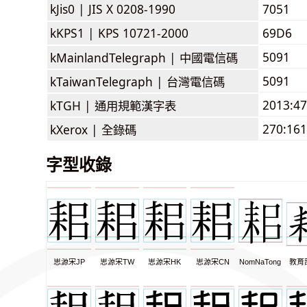
kJis0 |
JIS X 0208-1990
7051
kKPS1 |
KPS 10721-2000
69D6
5091
kMainlandTelegraph |
中國電信碼
5091
kTaiwanTelegraph |
台灣電信碼
2013:4
kTGH |
通用規範漢字表
270:161
kXerox |
全錄碼
字型收錄
思源宋JP
思源宋TW
思源宋HK
思源宋CN
NomNaTong
教育