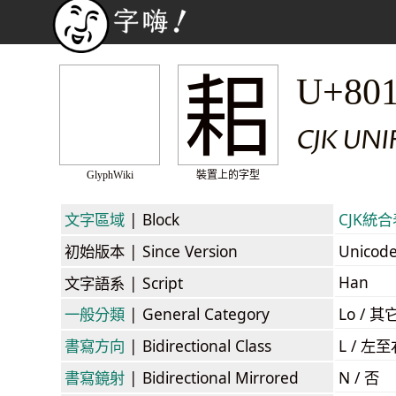
耜
U+80
CJK UN
GlyphWiki
裝置上的字型
文字區域
| Block
CJK統合表
初始版本
| Since Version
Unicod
Han
文字語系
| Script
一般分類
| General Category
Lo / 其它
書寫方向
| Bidirectional Class
L / 左
書寫鏡射
| Bidirectional Mirrored
N / 否