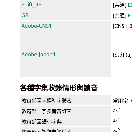
Shift_JIS
[共通]
E
GB
[共通]
F
Adobe-CNS1
[CNS1-
Adobe-Japan1
[Std] (a
各種字集收錄情形與讀音
教育部
國字標準字體表
常用字
ㄙˋ
教育部
一字多音審訂表
ㄙˋ
教育部
國語小字典
ㄙˋ
教育部
國語辭典簡編本