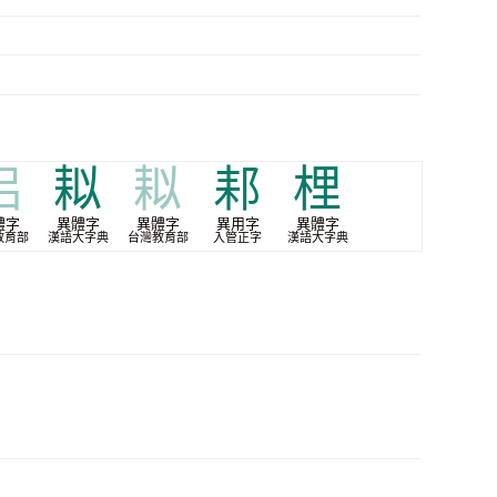
㭒
䎣
䎣
䣂
梩
體字
異體字
異體字
異用字
異體字
教育部
漢語大字典
台灣教育部
入管正字
漢語大字典