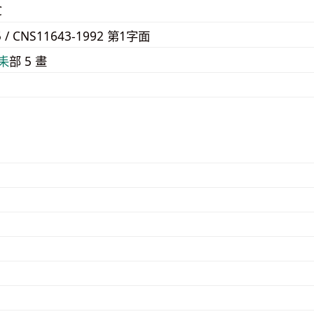
C
5 / CNS11643-1992 第1字面
⽾
部 5 畫