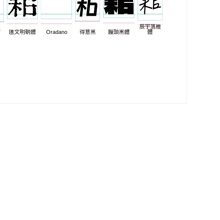
辰宇落雁
7
匯文明朝體
Oradano
得意黑
饅頭黑體
體