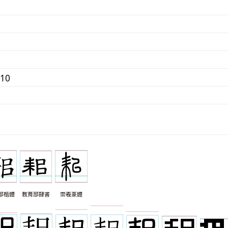
710
部楷體
教育部隸書
崇羲篆體