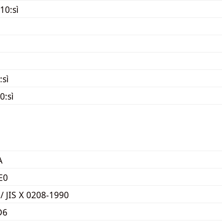
10:sì
:sì
0:sì
A
E0
 / JIS X 0208-1990
D6