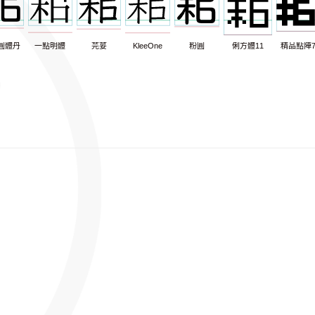
圓體丹
一點明體
芫荽
KleeOne
粉圓
俐方體11
精品點陣