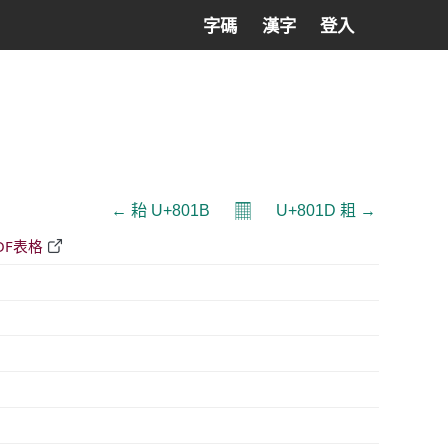
字碼
漢字
登入
𝄜
← 耛 U+801B
U+801D 耝 →
DF表格