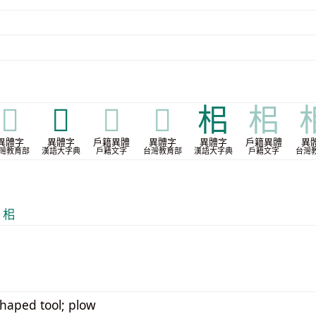
𦓨
𦓵
𦓵
𦓵
㭒
㭒
異體字
異體字
戶籍異體
異體字
異體字
戶籍異體
異
灣教育部
漢語大字典
戶籍文字
台灣教育部
漢語大字典
戶籍文字
台灣
 㭒
haped tool; plow