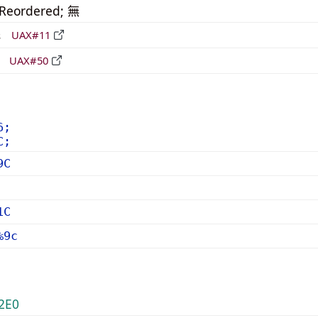
_Reordered; 無
形
UAX#11
立
UAX#50
6;
C;
9C
1C
%9c
2E0