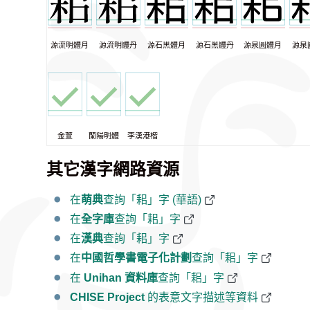
源流明體月
源流明體丹
源石黑體月
源石黑體丹
源泉圓體月
源泉
金萱
蘭陽明體
李漢港楷
其它漢字網路資源
在
萌典
查詢「耜」字 (華語)
在
全字庫
查詢「耜」字
在
漢典
查詢「耜」字
在
中國哲學書電子化計劃
查詢「耜」字
在
Unihan 資料庫
查詢「耜」字
CHISE Project
的表意文字描述等資料