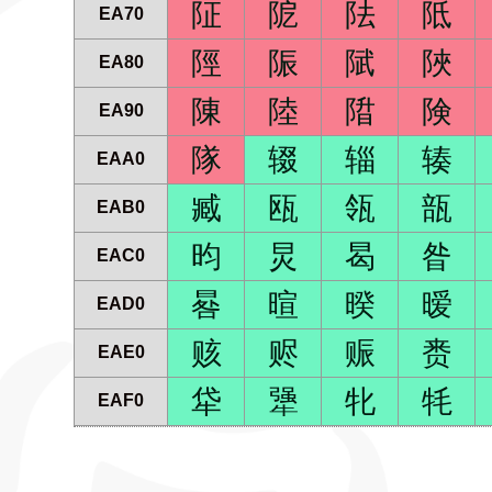
阷
阸
阹
阺
EA70
陘
陙
陚
陜
EA80
陳
陸
陹
険
EA90
隊
辍
辎
辏
EAA0
臧
瓯
瓴
瓿
EAB0
昀
炅
曷
昝
EAC0
晷
暄
暌
暧
EAD0
赅
赆
赈
赉
EAE0
牮
犟
牝
牦
EAF0