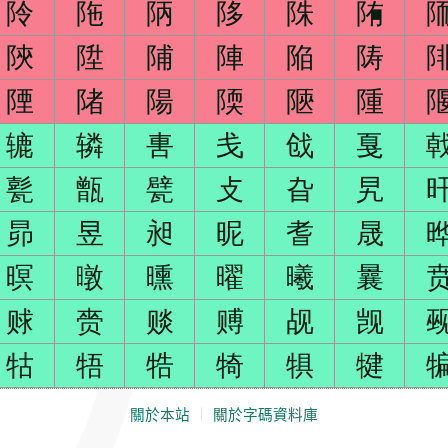
阾
陁
陃
陊
陎
陏
陝
陞
陠
陣
陥
陦
陻
陼
陽
陾
陿
隀
辘
辚
軎
戋
戗
戛
甏
甑
甓
攴
旮
旯
昴
昱
昶
昵
耆
晟
暝
暾
曛
曜
曦
曩
赇
赍
赕
赙
觇
觊
牯
牾
牿
犄
犋
犍
關於本站
｜
關於字碼資料庫