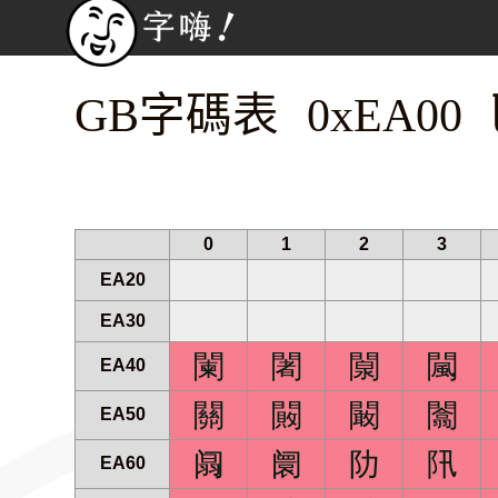
GB字碼表 0xEA00
0
1
2
3
EA20
EA30
闌
闍
闎
闏
EA40
關
闝
闞
闟
EA50
阘
阛
阞
阠
EA60