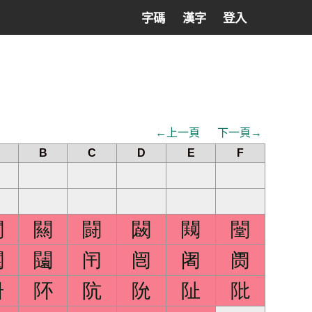
字碼
漢字
登入
←上一頁
下一頁→
B
C
D
E
F
闖
闗
闘
闙
闚
闛
闦
闧
闬
闿
阇
阓
阩
阫
阬
阭
阯
阰