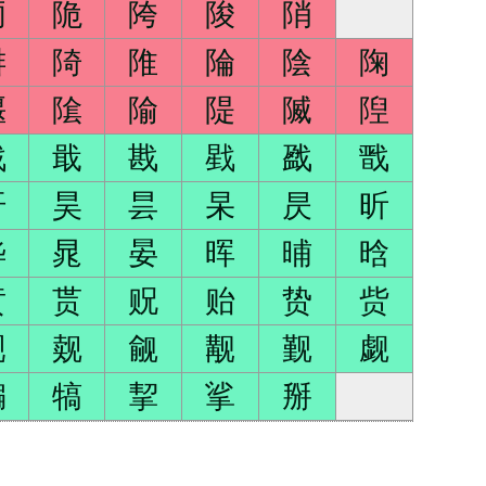
陑
陒
陓
陖
陗
陫
陭
陮
陯
陰
陱
隁
隂
隃
隄
隇
隉
戟
戢
戡
戥
戤
戬
旰
昊
昙
杲
昃
昕
晔
晁
晏
晖
晡
晗
贲
贳
贶
贻
贽
赀
觋
觌
觎
觏
觐
觑
犏
犒
挈
挲
掰