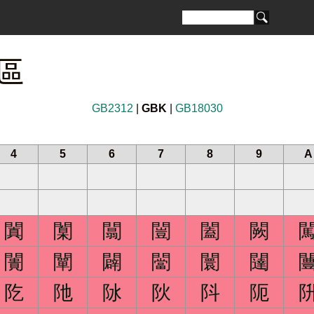
 區
GB2312
|
GBK
|
GB18030
4
5
6
7
8
9
A
闐
闑
闒
闓
闔
闕
闠
闡
闢
闣
闤
闥
阣
阤
阥
阦
阧
阨