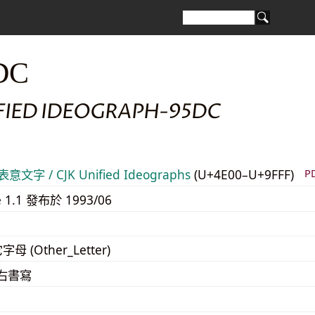
DC
IFIED IDEOGRAPH-95DC
意文字 / CJK Unified Ideographs
(U+4E00–U+9FFF)
P
e 1.1 發布於 1993/06
字母 (Other_Letter)
至右書寫