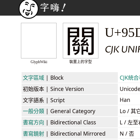
關
U+95
CJK UN
GlyphWiki
裝置上的字型
文字區域
| Block
CJK統合表
初始版本
| Since Version
Unicod
Han
文字語系
| Script
一般分類
| General Category
Lo / 其它
書寫方向
| Bidirectional Class
L / 左
書寫鏡射
| Bidirectional Mirrored
N / 否