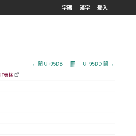
字碼
漢字
登入
𝄜
← 闛 U+95DB
U+95DD 闝 →
DF表格