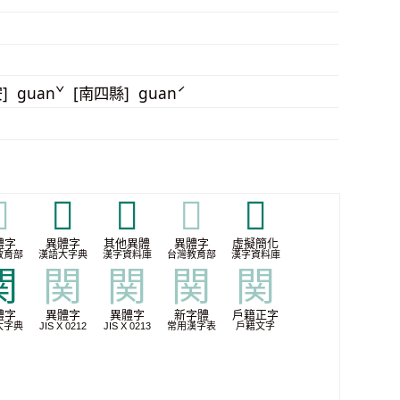
安] guanˇ [南四縣] guanˊ

𨷀
𫔢
𫔢
𬮦
體字
異體字
其他異體
異體字
虛擬簡化
教育部
漢語大字典
漢字資料庫
台灣教育部
漢字資料庫
関
関
関
関
関
體字
異體字
異體字
新字體
戶籍正字
大字典
JIS X 0212
JIS X 0213
常用漢字表
戶籍文字