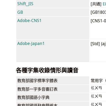
Shift_JIS
[共通]
E
GB
[GB180
Adobe-CNS1
[CNS1-
Adobe-Japan1
[Std] (a
各種字集收錄情形與讀音
教育部
國字標準字體表
常用字
ㄍㄨㄢ
教育部
一字多音審訂表
ㄍㄨㄢ
教育部
國語小字典
ㄍㄨㄢ
教育部
國語辭典簡編本