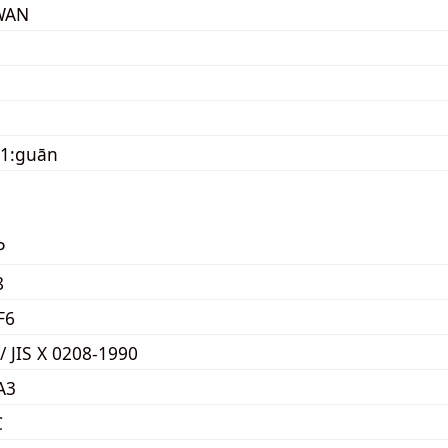
WAN
21:guān
P
8
F6
/ JIS X 0208-1990
A3
C