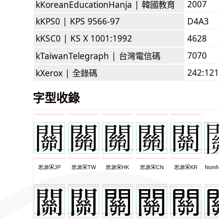
2007
kKoreanEducationHanja |
韓國教育
kKPS0 |
KPS 9566-97
D4A3
kKSC0 |
KS X 1001:1992
4628
7070
kTaiwanTelegraph |
台灣電信碼
242:121
kXerox |
全錄碼
字型收錄
思源宋JP
思源宋TW
思源宋HK
思源宋CN
思源宋KR
NomN