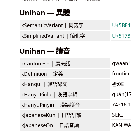
Unihan — 異體
kSemanticVariant |
同義字
U+5BE1
kSimplifiedVariant |
簡化字
U+5173
Unihan — 讀音
gwaan
kCantonese |
廣東話
frontier
kDefinition |
定義
kHangul |
韓語諺文
관:0E
guān(1
kHanyuPinlu |
漢語字頻
74316.
kHanyuPinyin |
漢語拼音
SEKI
kJapaneseKun |
日語訓讀
KAN W
kJapaneseOn |
日語音讀