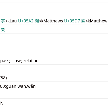
 寡
<kLau
U+95A2 関
<kMatthews
U+95D7 闗
<kMatthew
 关
1
 pass; close; relation
758)
100:guān,wān,wǎn
AN