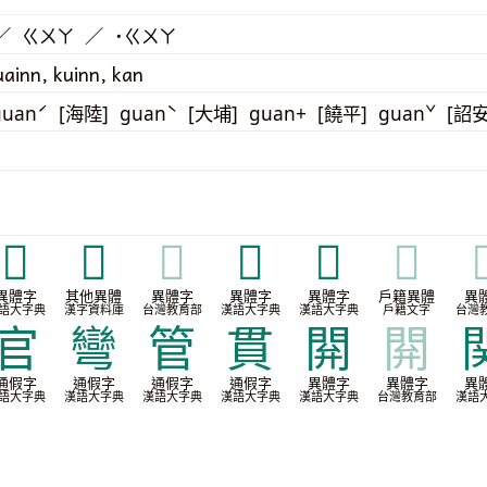
／ ㄍㄨㄚ ／ ˙ㄍㄨㄚ
uainn, kuinn, kan
guanˊ [海陸] guanˋ [大埔] guan+ [饒平] guanˇ [詔
𨴊
𨵈
𨵈
𨵿
𨶚
𨶚

異體字
其他異體
異體字
異體字
異體字
戶籍異體
異
語大字典
漢字資料庫
台灣教育部
漢語大字典
漢語大字典
戶籍文字
台灣
官
彎
管
貫
閞
閞
通假字
通假字
通假字
通假字
異體字
異體字
異
語大字典
漢語大字典
漢語大字典
漢語大字典
漢語大字典
台灣教育部
漢語