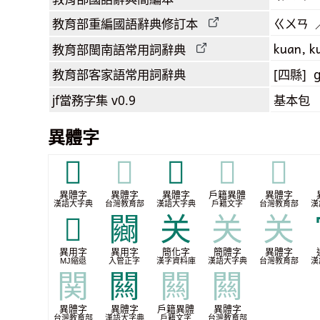
教育部
重編國語辭典
修訂本
ㄍㄨㄢ 
kuan, k
教育部閩南語
常用詞
辭典
教育部客家語
常用詞
辭典
[四縣] 
jf當務字集
v0.9
基本包
異體字
𨳡
𨳡
𨳹
𨳹
𨳹
異體字
異體字
異體字
戶籍異體
異體字
漢語大字典
台灣教育部
漢語大字典
戶籍文字
台灣教育部
漢
𮤚
䦳
关
关
关
異用字
異用字
簡化字
簡體字
異體字
MJ縮退
入管正字
漢字資料庫
漢語大字典
台灣教育部
漢
関
闗
闗
闗
異體字
異體字
戶籍異體
異體字
台灣教育部
漢語大字典
戶籍文字
台灣教育部