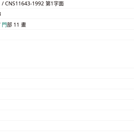
3 / CNS11643-1992 第1字面
B
/
⾨
部 11 畫