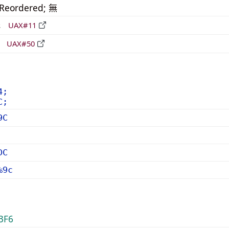
_Reordered; 無
形
UAX#11
立
UAX#50
4;
C;
9C
DC
%9c
3F6