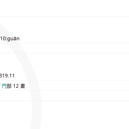
110:guān
319.11
/
⾨
部 12 畫