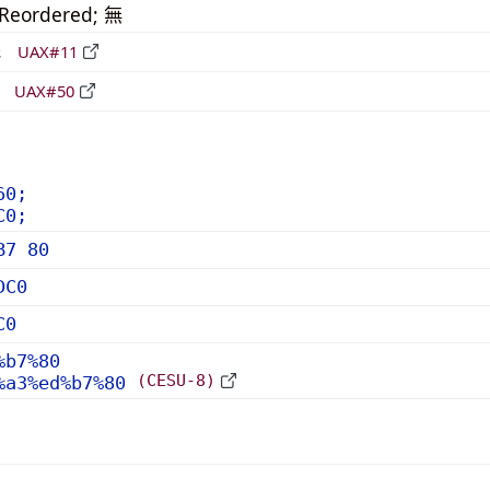
_Reordered; 無
形
UAX#11
立
UAX#50
60;
C0;
B7 80
DC0
C0
%b7%80
(CESU-8)
%a3%ed%b7%80