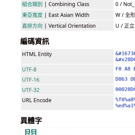
組合類別
| Combining Class
0 / Not
東亞寬度
| East Asian Width
W / 全
直排方向
| Vertical Orientation
U / 正
編碼資訊
HTML Entity
&#1673
&#x28D
UTF-8
F0 A8 
UTF-16
D863 D
UTF-32
00028D
URL Encode
%f0%a8
%ed%a1
異體字