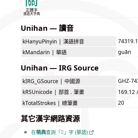
關
正體字
漢語大字典
Unihan — 讀音
74319.
kHanyuPinyin |
漢語拼音
guān
kMandarin |
華語
Unihan — IRG Source
GHZ-74
kIRG_GSource |
中國源
kRSUnicode |
部首 . 筆畫
169.12 
20
kTotalStrokes |
總筆畫
其它漢字網路資源
在
萌典
查詢「𨷀」字 (華語)