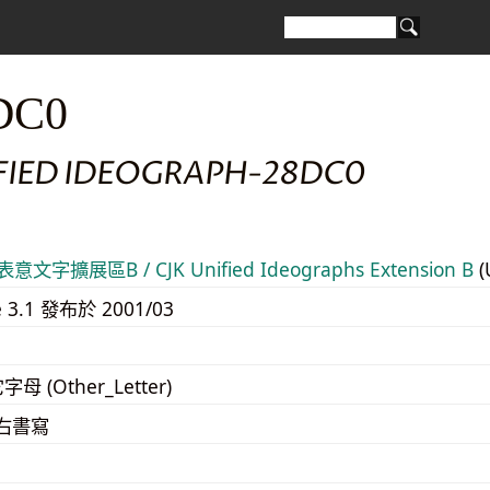
DC0
IFIED IDEOGRAPH-28DC0
意文字擴展區B / CJK Unified Ideographs Extension B
(
e 3.1 發布於 2001/03
字母 (Other_Letter)
至右書寫