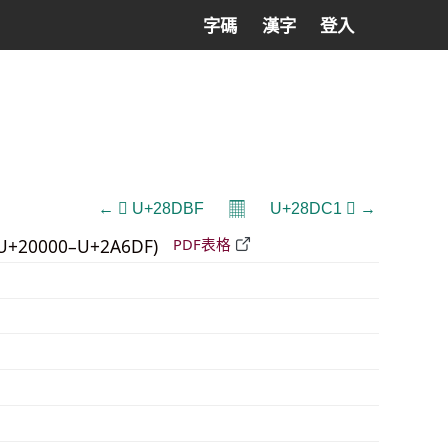
字碼
漢字
登入
𝄜
← 𨶿 U+28DBF
U+28DC1 𨷁 →
U+20000–U+2A6DF)
PDF表格