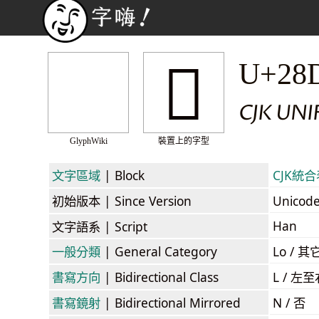
𨷀
U+28
CJK UN
GlyphWiki
裝置上的字型
文字區域
| Block
CJK統合表
初始版本
| Since Version
Unicod
Han
文字語系
| Script
一般分類
| General Category
Lo / 其它
書寫方向
| Bidirectional Class
L / 左
書寫鏡射
| Bidirectional Mirrored
N / 否