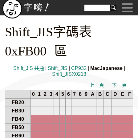
Shift_JIS字碼表
0xFB00 區
Shift_JIS 共通
|
Shift_JIS
|
CP932
|
MacJapanese
|
Shift_JISX0213
←上一頁
下一頁→
0
1
2
3
4
5
6
7
8
9
A
B
C
D
E
F
FB20
FB30
FB40
FB50
FB60