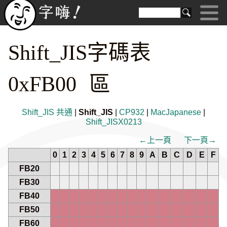
Shift_JIS字碼表
0xFB00 區
Shift_JIS 共通
|
Shift_JIS
|
CP932
|
MacJapanese
|
Shift_JISX0213
←上一頁
下一頁→
0
1
2
3
4
5
6
7
8
9
A
B
C
D
E
F
FB20
FB30
FB40
FB50
FB60