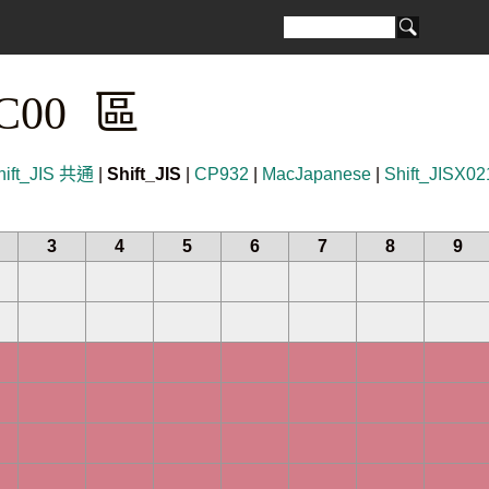
FC00 區
hift_JIS 共通
|
Shift_JIS
|
CP932
|
MacJapanese
|
Shift_JISX02
3
4
5
6
7
8
9