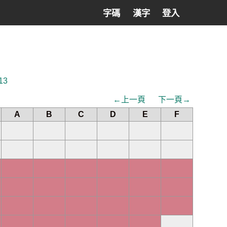
字碼
漢字
登入
13
←上一頁
下一頁→
A
B
C
D
E
F