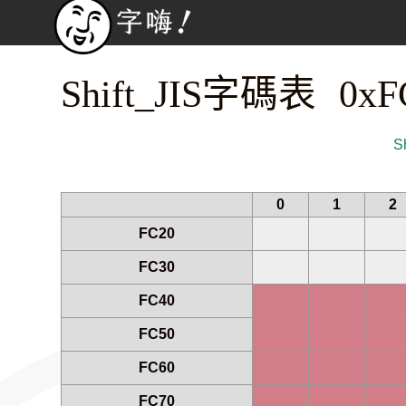
Shift_JIS字碼表 0x
S
0
1
2
FC20
FC30
FC40
FC50
FC60
FC70