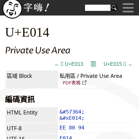
U+E014
Private Use Area
𝄜
←  U+E013
U+E015  →
區域 Block
私用區 / Private Use Area
PDF表格
編碼資訊
HTML Entity
&#57364;
&#xE014;
UTF-8
EE 80 94
UTF-16
E014