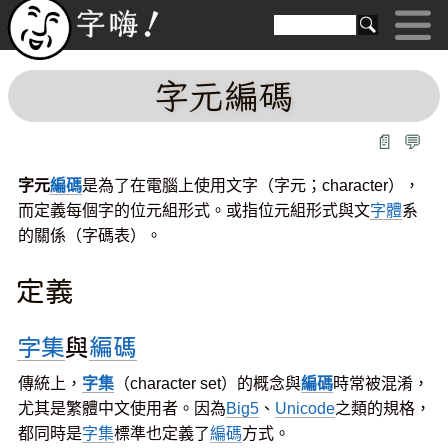
字元編碼
📄
💬
字元
編碼
是為了在電腦上使用文字（字元；character），
而定義每個字的位元組形式。或指位元組形式與文
字體
系
的關係（字碼表）。
定義
字集
與
編碼
傳統上，
字集
（character set）的概念與
編碼
時常被混淆，
尤其是繁體中文使用者。因為
Big5
、
Unicode
之類的規格，
都同時是
字集
標準也定義了
編碼
方式。