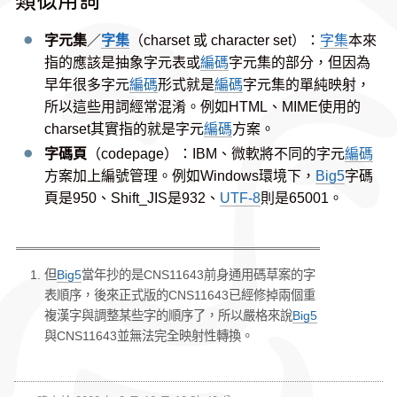
類似用詞
字元集
／
字集
（charset 或 character set）：
字集
本來
指的應該是抽象字元表或
編碼
字元集的部分，但因為
早年很多字元
編碼
形式就是
編碼
字元集的單純映射，
所以這些用詞經常混淆。例如HTML、MIME使用的
charset其實指的就是字元
編碼
方案。
字碼頁
（codepage）：IBM、微軟將不同的字元
編碼
方案加上編號管理。例如Windows環境下，
Big5
字碼
頁是950、Shift_JIS是932、
UTF-8
則是65001。
但
Big5
當年抄的是CNS11643前身通用碼草案的字
表順序，後來正式版的CNS11643已經修掉兩個重
複漢字與調整某些字的順序了，所以嚴格來說
Big5
與CNS11643並無法完全映射性轉換。