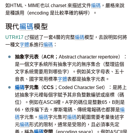
如HTML、MIME也以 charset 來描述文件
編碼
，嚴格來說
是種誤用（encoding 是比較準確的稱呼）。
現代
編碼
模型
UTR#17
描述了一套4層的完整
編碼
模型，去說明如何將
一種文
字體
系進行
編碼
：
抽象字元表
（
ACR
；Abstract character repertoire）：
是一個文字系統所有抽象字元的無序集合（整理這個
文字系統需要用到哪些字）。例如英文字母表、五十
音表、國字常用標準
字體
表都是抽象字元表。
編碼
字元集
（
CCS
；Coded Character Set）：是將上
述抽象字元裡每個字賦予其非負整數編號或座標（碼
位）。例如在ASCII裡，A字的碼位是整數65，B則是
66，依序編下去。摩斯電碼、傳統電報碼也都算是
編
碼
字元集。
編碼
字元集可
編碼
的範圍需要考量後述字
元
編碼
形式的限制，通常是受限的，且必須事先定
義，稱為
編碼
空間
（encoding space）。例如ASCII是