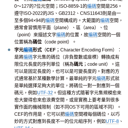
0～127的7位元空間；ISO-8859-1的
編碼
空間是256。
遵守ISO-2022的JIS、GB2312、CNS11643則是由一
至多個94×94的
編碼
空間構成的。大範圍的
編碼
空間，
通常會習慣用平面（plane）、區（area）、位
（point）來描述文字
編碼
的位置，故
編碼
空間的一個
位置稱為
碼位
（code point）。
字元
編碼
形式
（
CEF
；Character Encoding Form）：
是將
編碼
字元集的碼位（非負整數或座標）轉換成有
限位元長度的序列單位（稱為
碼元
；code unit）。這
可以是固定長度的，也可以是可變長度的。對應的方
式通常基於某種數學計算。最單純的字元
編碼
形式就
是單純選擇足夠大的單位，將碼位一對一對應到一個
碼元，例如
UTF-32
。但這種方式隨著字元集規模愈來
愈大變得愈來愈浪費空間，或是實務上要考量到很多
實作面的機械限制（如不同OS下可用的區域不同）。
CEF的作用是，它可以把
編碼
空間裡每個碼位，以巧
妙的方式對應到長度不一的位元組序列，例如
UTF-8
、