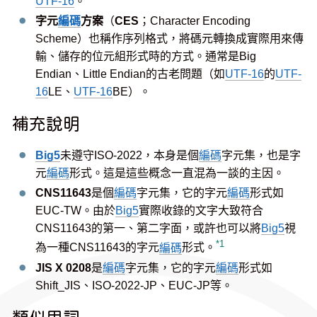
UTF-16
。
字元
編碼
方案
（
CES
；Character Encoding
Scheme）也稱作序列格式，將碼元轉換成實際用來傳
輸、儲存的位元組形式時的方式。通常是Big
Endian、Little Endian的古老問題（如
UTF-16
的
UTF-
16
LE、
UTF-16
BE）。
補充說明
Big5
未遵守ISO-2022，本身是個
編碼
字元集，也是字
元
編碼
形式。這是這些概念一直混為一談的主因。
CNS11643
是個
編碼
字元集，它的字元
編碼
形式如
EUC-TW。由於
Big5
實際收錄的文字大致符合
CNS11643的第一、第二字面，或許也可以將
Big5
視
*1
為一種CNS11643的字元
編碼
形式。
JIS X 0208
是
編碼
字元集，它的字元
編碼
形式如
Shift_JIS、ISO-2022-JP、EUC-JP等。