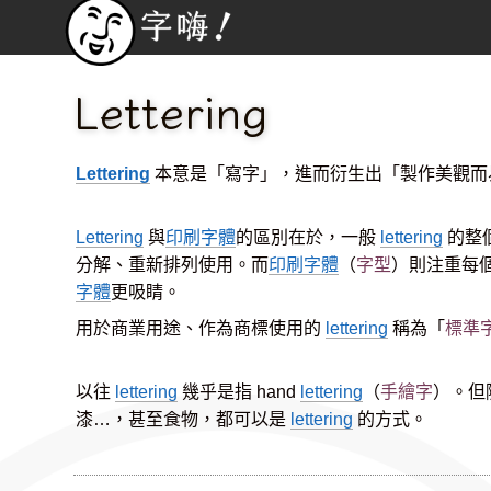
Lettering
Lettering
本意是「寫字」，進而衍生出「製作美觀而
Lettering
與
印刷字體
的區別在於，一般
lettering
的整
分解、重新排列使用。而
印刷字體
（
字型
）則注重每
字體
更吸睛。
用於商業用途、作為商標使用的
lettering
稱為「
標準
以往
lettering
幾乎是指 hand
lettering
（
手繪字
）。但
漆…，甚至食物，都可以是
lettering
的方式。