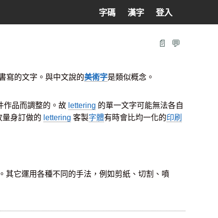
字碼
漢字
登入
📄
💬
書寫的文字。與中文說的
美術字
是類似概念。
件作品而調整的。故
lettering
的單一文字可能無法各自
故量身訂做的
lettering
客製
字體
有時會比均一化的
印刷
。其它運用各種不同的手法，例如剪紙、切割、噴