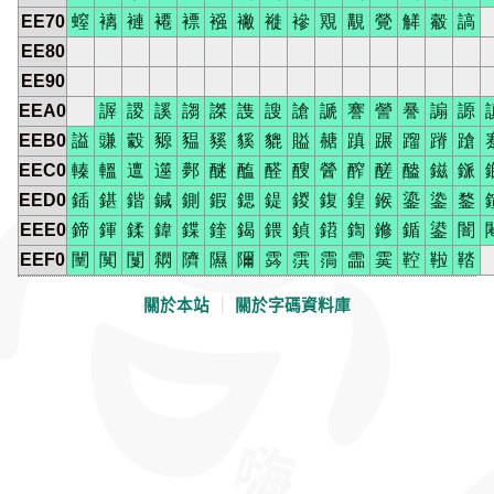
EE70
螲
褵
褳
褼
褾
襁
襒
褷
襂
覭
覯
覮
觲
觳
謞
EE80
EE90
EEA0
謘
謖
謑
謅
謋
謢
謏
謒
謕
謇
謍
謈
謆
謜
EEB0
謚
豏
豰
豲
豱
豯
貕
貔
賹
赯
蹎
蹍
蹓
蹐
蹌
EEC0
轃
轀
邅
遾
鄸
醚
醢
醛
醙
醟
醡
醝
醠
鎡
鎃
EED0
鍤
鍖
鍇
鍼
鍘
鍜
鍶
鍉
鍐
鍑
鍠
鍭
鎏
鍌
鍪
EEE0
鍗
鍕
鍒
鍏
鍱
鍷
鍻
鍡
鍞
鍣
鍧
鎀
鍎
鍙
闇
EEF0
闉
闃
闅
閷
隮
隰
隬
霠
霟
霘
霝
霙
鞚
鞡
鞜
關於本站
｜
關於字碼資料庫