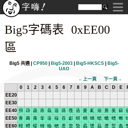
Big5字碼表 0xEE00
區
Big5 共通 |
CP950
|
Big5-2003
|
Big5-HKSCS
|
Big5-
UAO
←上一頁
下一頁→
0
1
2
3
4
5
6
7
8
9
A
B
C
D
E
EE20
EE30
EE40
蕷
蕼
薉
薡
蕺
蕸
蕗
薎
薖
薆
薍
薙
薝
薁
薢
EE50
薈
薅
蕹
蕶
薘
薐
薟
虨
螾
螪
螭
蟅
螰
螬
螹
EE60
螼
螮
蟉
蟃
蟂
蟌
螷
螯
蟄
蟊
螴
螶
螿
螸
螽