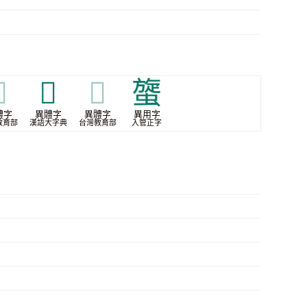

𩪨
𩪨
䗠
體字
異體字
異體字
異用字
教育部
漢語大字典
台灣教育部
入管正字