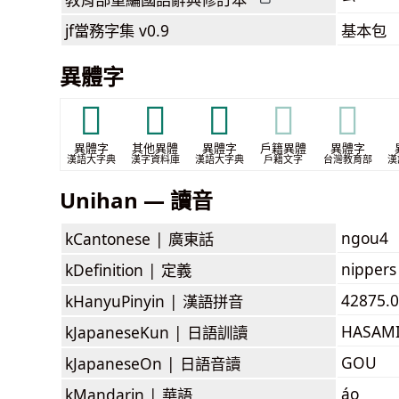
jf當務字集
v0.9
基本包
異體字
𧏌
𧑃
𧒥
𧒥
𧒥
異體字
其他異體
異體字
戶籍異體
異體字
漢語大字典
漢字資料庫
漢語大字典
戶籍文字
台灣教育部
漢
Unihan — 讀音
ngou4
kCantonese |
廣東話
nippers
kDefinition |
定義
42875.0
kHanyuPinyin |
漢語拼音
HASAM
kJapaneseKun |
日語訓讀
GOU
kJapaneseOn |
日語音讀
áo
kMandarin |
華語