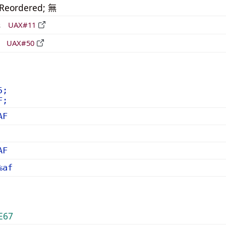
_Reordered; 無
形
UAX#11
立
UAX#50
5;
F;
AF
AF
%af
E67