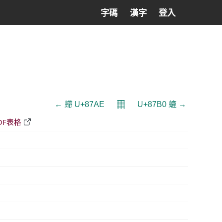
字碼
漢字
登入
𝄜
← 螮 U+87AE
U+87B0 螰 →
DF表格