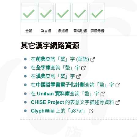
金萱
凝書體
激燃體
蘭陽明體
李漢港楷
其它漢字網路資源
在
萌典
查詢「螯」字 (華語)
在
全字庫
查詢「螯」字
在
漢典
查詢「螯」字
在
中國哲學書電子化計劃
查詢「螯」字
在
Unihan 資料庫
查詢「螯」字
CHISE Project
的表意文字描述等資料
GlyphWiki
上的「u87af」