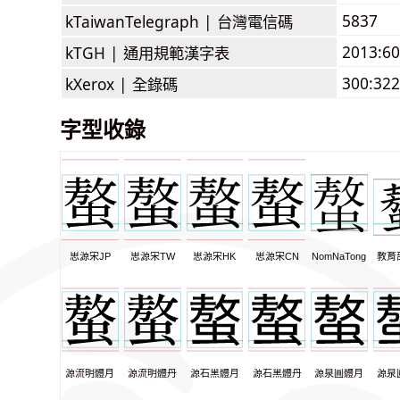
5837
kTaiwanTelegraph |
台灣電信碼
2013:6
kTGH |
通用規範漢字表
300:322
kXerox |
全錄碼
字型收錄
思源宋JP
思源宋TW
思源宋HK
思源宋CN
NomNaTong
教育
源流明體月
源流明體丹
源石黑體月
源石黑體丹
源泉圓體月
源泉