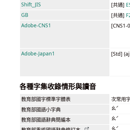
Shift_JIS
[共通]
E
GB
[共通]
F
Adobe-CNS1
[CNS1-
Adobe-Japan1
[Std] (a
各種字集收錄情形與讀音
教育部
國字標準字體表
次常用
ㄠˊ
教育部
國語小字典
ㄠˊ
教育部
國語辭典簡編本
ㄠˊ
教育部
重編國語辭典
修訂本