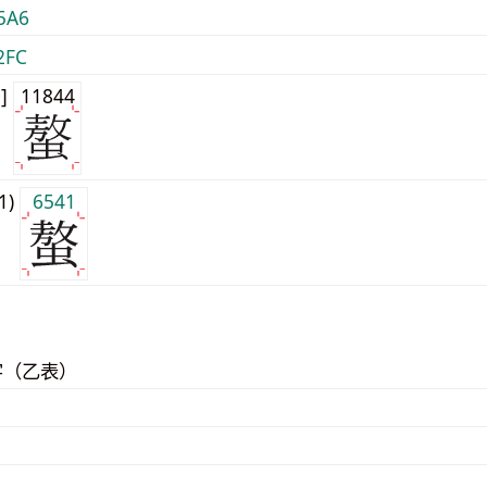
5A6
2FC
0]
11844
j1)
6541
字（乙表）