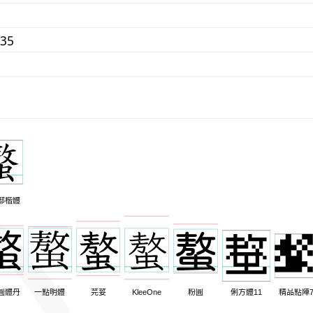
035
部楷體
圓體丹
一點明體
芫荽
KleeOne
粉圓
俐方體11
精品點陣