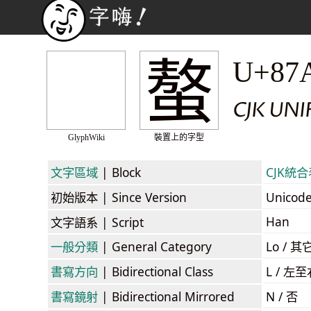
螯
U+87
CJK UN
GlyphWiki
裝置上的字型
文字區域
| Block
CJK統合表
初始版本
| Since Version
Unicod
Han
文字語系
| Script
一般分類
| General Category
Lo / 其它
書寫方向
| Bidirectional Class
L / 左
書寫鏡射
| Bidirectional Mirrored
N / 否