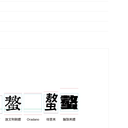
7
匯文明朝體
Oradano
得意黑
饅頭黑體