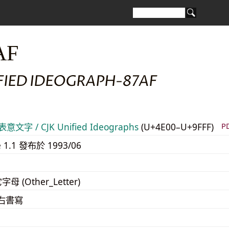
AF
IFIED IDEOGRAPH-87AF
意文字 / CJK Unified Ideographs
(U+4E00–U+9FFF)
P
e 1.1 發布於 1993/06
字母 (Other_Letter)
至右書寫