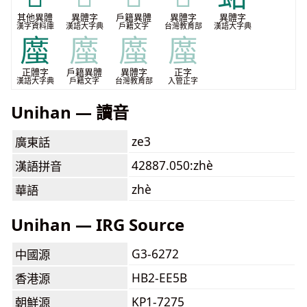
其他異體
異體字
戶籍異體
異體字
異體字
漢字資料庫
漢語大字典
戶籍文字
台灣教育部
漢語大字典
䗪
䗪
䗪
䗪
正體字
戶籍異體
異體字
正字
漢語大字典
戶籍文字
台灣教育部
入管正字
Unihan — 讀音
ze3
廣東話
42887.050:zhè
漢語拼音
zhè
華語
Unihan — IRG Source
G3-6272
中國源
HB2-EE5B
香港源
KP1-7275
朝鮮源