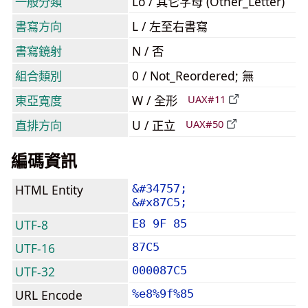
一般分類
Lo / 其它字母 (Other_Letter)
書寫方向
L / 左至右書寫
書寫鏡射
N / 否
組合類別
0 / Not_Reordered; 無
東亞寬度
W / 全形
UAX#11
直排方向
U / 正立
UAX#50
編碼資訊
HTML Entity
&#34757;
&#x87C5;
UTF-8
E8 9F 85
UTF-16
87C5
UTF-32
000087C5
URL Encode
%e8%9f%85