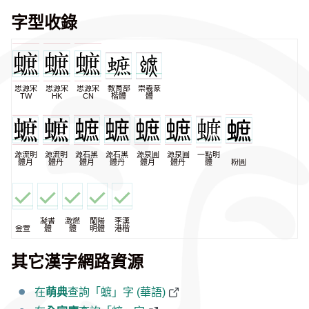
字型收錄
思源宋
思源宋
思源宋
教育部
崇羲篆
TW
HK
CN
楷體
體
源流明
源流明
源石黑
源石黑
源泉圓
源泉圓
一點明
體月
體丹
體月
體丹
體月
體丹
體
粉圓
凝書
激燃
蘭陽
李漢
金萱
體
體
明體
港楷
其它漢字網路資源
在
萌典
查詢「蟅」字 (華語)