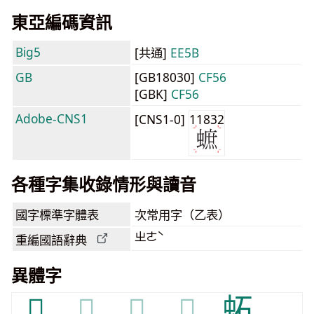
東亞編碼資訊
Big5
[共通]
EE5B
GB
[GB18030]
CF56
[GBK]
CF56
Adobe-CNS1
[CNS1-0]
11832
各種字集收錄情形與讀音
國字標準字體表
次常用字（乙表）
ㄓㄜˋ
重編國語辭典
異體字
𧐚
𧐚
𧐚
𧐚
䖨