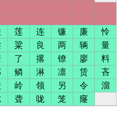
联
莲
连
镰
廉
怜
梁
粱
良
两
辆
量
潦
了
撂
镣
廖
料
邻
鳞
淋
凛
赁
吝
陵
岭
领
另
令
溜
龙
聋
咙
笼
窿