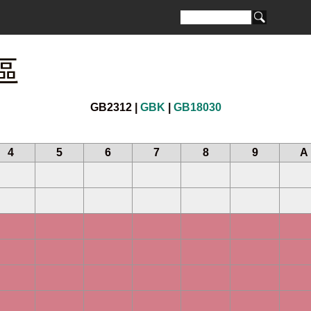
區
GB2312 |
GBK
|
GB18030
4
5
6
7
8
9
A