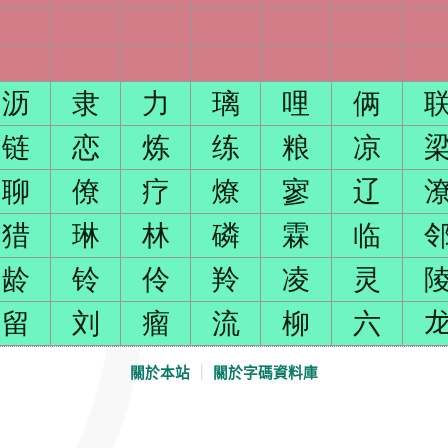
沥
隶
力
璃
哩
俩
链
恋
炼
练
粮
凉
聊
僚
疗
燎
寥
辽
猎
琳
林
磷
霖
临
龄
铃
伶
羚
凌
灵
留
刘
瘤
流
柳
六
關於本站
｜
關於字碼資料庫