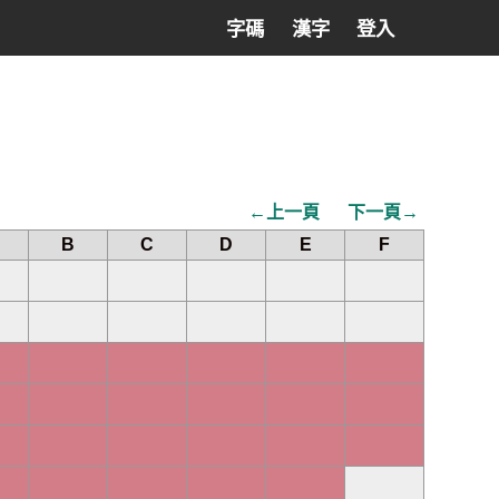
字碼
漢字
登入
←上一頁
下一頁→
B
C
D
E
F