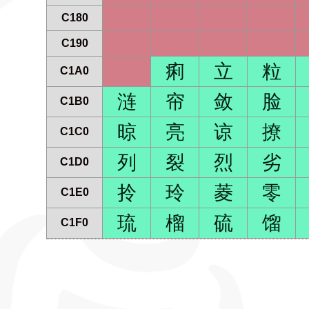
C180
C190
痢
立
粒
C1A0
涟
帘
敛
脸
C1B0
晾
亮
谅
撩
C1C0
列
裂
烈
劣
C1D0
拎
玲
菱
零
C1E0
琉
榴
硫
馏
C1F0