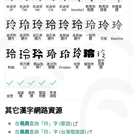
思源宋
思源宋
思源宋
思源宋
思源宋
教育部
教育部
崇羲篆
JP
TW
HK
CN
KR
NomNaTong
楷體
隸書
體
源流明
源流明
源石黑
源石黑
源泉圓
源泉圓
一點明
體月
體丹
體月
體丹
體月
體丹
體
芫荽
KleeOne
辰宇
俐方體
精品點
匯文明
得意
饅頭黑
落雁
粉圓
11
陣7
朝體
Oradano
黑
體
體
凝書
激燃
蘭陽
李漢
金萱
體
體
明體
港楷
其它漢字網路資源
在
萌典
查詢「玲」字 (華語)
在
萌典
查詢「玲」字 (台灣閩南語)