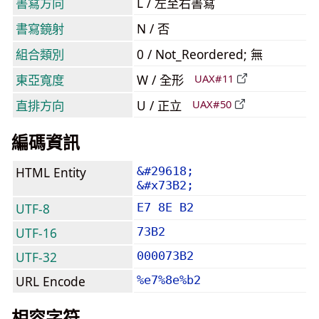
書寫方向
L / 左至右書寫
書寫鏡射
N / 否
組合類別
0 / Not_Reordered; 無
東亞寬度
W / 全形
UAX#11
直排方向
U / 正立
UAX#50
編碼資訊
HTML Entity
&#29618;
&#x73B2;
UTF-8
E7 8E B2
UTF-16
73B2
UTF-32
000073B2
URL Encode
%e7%8e%b2
相容字符