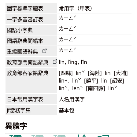
國字標準字體表
常用字（甲表）
ㄌㄧㄥˊ
一字多音審訂表
ㄌㄧㄥˊ
國語小字典
ㄌㄧㄥˊ
國語辭典簡編本
ㄌㄧㄥˊ
重編國語辭典
lin, lîng, lîn
教育部閩南語
辭典
教育部客家語
辭典
[四縣] linˇ [海陸] lin [大埔]
lin+, linˇ [饒平] lin [詔安]
linˋ, lenˋ [南四縣] linˇ
日本常用漢字表
人名用漢字
jf當務字集
基本包
異體字