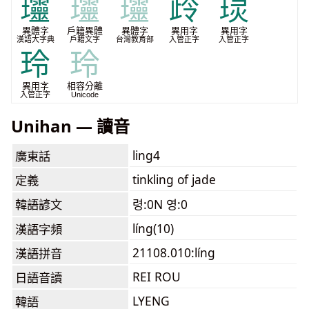
𤫩
𤫩
𤫩
㱓
㻏
異體字
戶籍異體
異體字
異用字
異用字
漢語大字典
戶籍文字
台灣教育部
入管正字
入管正字
玲
玲
異用字
相容分離
入管正字
Unicode
Unihan — 讀音
ling4
廣東話
tinkling of jade
定義
韓語諺文
령:0N 영:0
líng(10)
漢語字頻
21108.010:líng
漢語拼音
REI ROU
日語音讀
LYENG
韓語