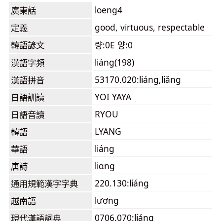
loeng4
廣東話
good, virtuous, respectable
定義
韓語諺文
량:0E 양:0
liáng(198)
漢語字頻
53170.020:liáng,liǎng
漢語拼音
YOI YAYA
日語訓讀
RYOU
日語音讀
LYANG
韓語
liáng
華語
liɑng
唐詩
220.130:liáng
通用規範漢字字典
lương
越南語
0706.070:liáng
現代漢語詞典