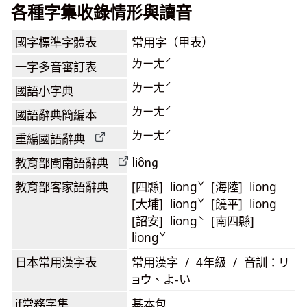
各種字集收錄情形與讀音
國字標準字體表
常用字（甲表）
ㄌㄧㄤˊ
一字多音審訂表
ㄌㄧㄤˊ
國語小字典
ㄌㄧㄤˊ
國語辭典簡編本
ㄌㄧㄤˊ
重編國語辭典
liông
教育部閩南語
辭典
教育部客家語
辭典
[四縣] liongˇ [海陸] liong
[大埔] liongˇ [饒平] liong
[詔安] liongˋ [南四縣]
liongˇ
日本常用漢字表
常用漢字 / 4年級 / 音訓：リ
ョウ、よ-い
jf當務字集
基本包