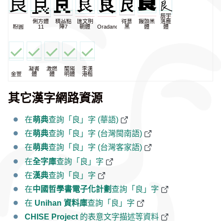
辰宇
俐方體
精品點
匯文明
得意
饅頭黑
落雁
粉圓
11
陣7
朝體
Oradano
黑
體
體
凝書
激燃
蘭陽
李漢
金萱
體
體
明體
港楷
其它漢字網路資源
在
萌典
查詢「良」字 (華語)
在
萌典
查詢「良」字 (台灣閩南語)
在
萌典
查詢「良」字 (台灣客家語)
在
全字庫
查詢「良」字
在
漢典
查詢「良」字
在
中國哲學書電子化計劃
查詢「良」字
在
Unihan 資料庫
查詢「良」字
CHISE Project
的表意文字描述等資料