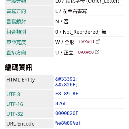
一般分類
Lo / 其它字母 (Other_Letter)
書寫方向
L / 左至右書寫
書寫鏡射
N / 否
組合類別
0 / Not_Reordered; 無
東亞寬度
W / 全形
UAX#11
直排方向
U / 正立
UAX#50
編碼資訊
HTML Entity
&#33391;
&#x826F;
UTF-8
E8 89 AF
UTF-16
826F
UTF-32
0000826F
URL Encode
%e8%89%af