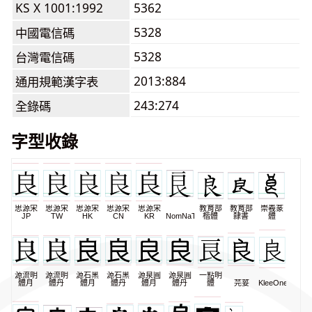
KS X 1001:1992
5362
5328
中國電信碼
5328
台灣電信碼
2013:884
通用規範漢字表
243:274
全錄碼
字型收錄
思源宋
思源宋
思源宋
思源宋
思源宋
教育部
教育部
崇羲篆
JP
TW
HK
CN
KR
NomNaTong
楷體
隸書
體
源流明
源流明
源石黑
源石黑
源泉圓
源泉圓
一點明
體月
體丹
體月
體丹
體月
體丹
體
芫荽
KleeOne