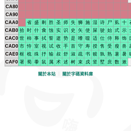
CA80
CA90
CAA0
省
盛
剩
胜
圣
师
失
狮
施
湿
诗
尸
虱
十
CAB0
拾
时
什
食
蚀
实
识
史
矢
使
屎
驶
始
式
示
CAC0
世
柿
事
拭
誓
逝
势
是
嗜
噬
适
仕
侍
释
饰
CAD0
市
恃
室
视
试
收
手
首
守
寿
授
售
受
瘦
兽
CAE0
枢
梳
殊
抒
输
叔
舒
淑
疏
书
赎
孰
熟
薯
暑
CAF0
署
蜀
黍
鼠
属
术
述
树
束
戍
竖
墅
庶
数
漱
關於本站
｜
關於字碼資料庫