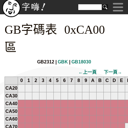
GB字碼表 0xCA00
區
GB2312 |
GBK
|
GB18030
←上一頁
下一頁→
0
1
2
3
4
5
6
7
8
9
A
B
C
D
E
CA20
CA30
CA40
CA50
CA60
CA70