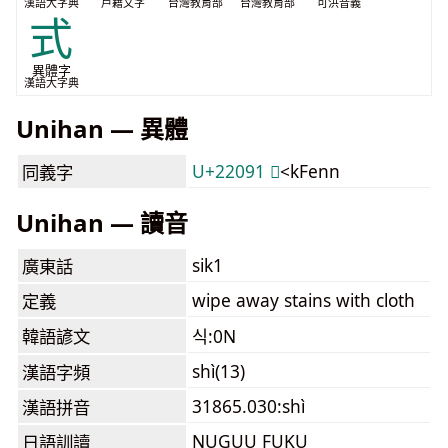
漢語大字典
戶籍文字
台灣教育部
台灣教育部
可洪音義
式
異體字
漢語大字典
Unihan — 異體
U+22091 𢂑
<kFenn
同義字
Unihan — 讀音
sik1
廣東話
wipe away stains with cloth
定義
韓語諺文
식:0N
shì(13)
漢語字頻
31865.030:shì
漢語拼音
NUGUU FUKU
日語訓讀