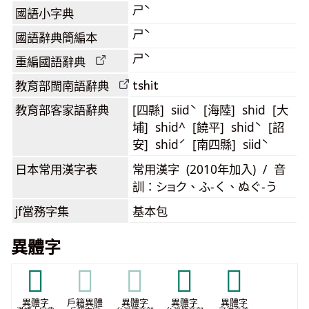
ㄕˋ
國語小字典
ㄕˋ
國語辭典簡編本
ㄕˋ
重編國語辭典
tshit
教育部閩南語
辭典
教育部客家語
辭典
[四縣] siidˋ [海陸] shid [大
埔] shid^ [饒平] shidˋ [詔
安] shidˊ [南四縣] siidˋ
日本常用漢字表
常用漢字 (2010年加入) / 音
訓：ショク、ふ-く、ぬぐ-う
jf當務字集
基本包
異體字
𢂑
𢂑
𢂑
𢩮
𫭫
異體字
戶籍異體
異體字
異體字
異體字