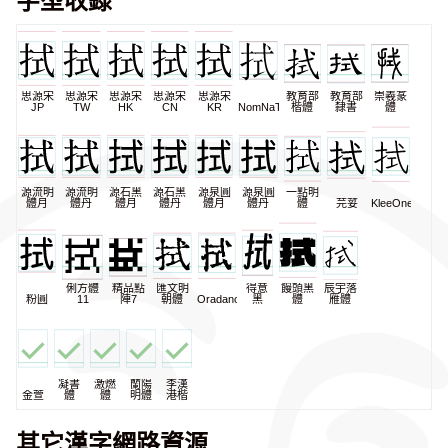
思源宋
思源宋
思源宋
思源宋
思源宋
教育部
教育部
崇羲篆
JP
TW
HK
CN
KR
NomNaTong
楷體
隸書
體
源流明
源流明
源石黑
源石黑
源泉圓
源泉圓
一點明
體月
體丹
體月
體丹
體月
體丹
體
芫荽
KleeOne
俐方體
精品點
匯文明
得意
饅頭黑
辰宇落
粉圓
11
陣7
朝體
Oradano
黑
體
雁體
凝書
激燃
蘭陽
李漢
金萱
體
體
明體
港楷
其它漢字網路資源