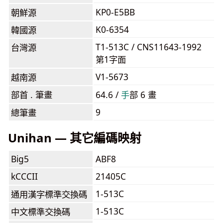
KP0-E5BB
朝鮮源
K0-6354
韓國源
T1-513C / CNS11643-1992
台灣源
第1字面
V1-5673
越南源
部首 . 筆畫
64.6 /
⼿
部 6 畫
9
總筆畫
Unihan — 其它編碼映射
Big5
ABF8
kCCCII
21405C
1-513C
通用漢字標準交換碼
1-513C
中文標準交換碼