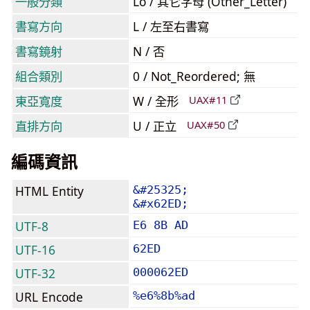
一般分類
Lo / 其它字母 (Other_Letter)
書寫方向
L / 左至右書寫
書寫鏡射
N / 否
組合類別
0 / Not_Reordered; 無
東亞寬度
W / 全形
UAX#11
直排方向
U / 正立
UAX#50
編碼資訊
HTML Entity
&#25325;
&#x62ED;
UTF-8
E6 8B AD
UTF-16
62ED
UTF-32
000062ED
URL Encode
%e6%8b%ad