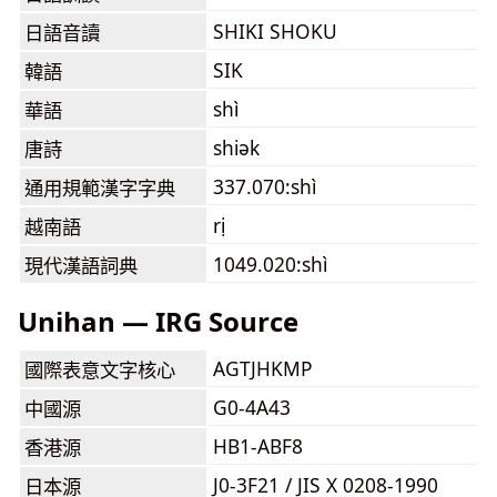
SHIKI SHOKU
日語音讀
SIK
韓語
shì
華語
shiək
唐詩
337.070:shì
通用規範漢字字典
rị
越南語
1049.020:shì
現代漢語詞典
Unihan — IRG Source
AGTJHKMP
國際表意文字核心
G0-4A43
中國源
HB1-ABF8
香港源
J0-3F21 / JIS X 0208-1990
日本源